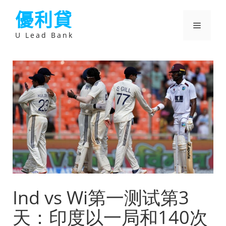
跳
優利貸
至
主
選
要
U Lead Bank
內
容
單
Ind vs Wi第一测试第3
天：印度以一局和140次