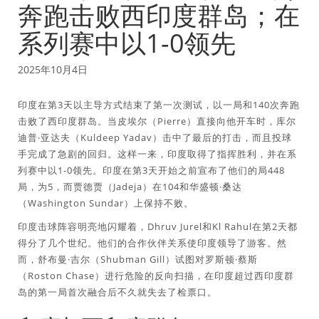
奔跑击败西印度群岛；在
系列赛中以1-0领先
2025年10月4日
印度在第3天以主导方式结束了第一次测试，以一局和140次奔跑
击败了西印度群岛。当皮埃尔（Pierre）直接向他开车时，库尔
迪普·亚达夫（Kuldeep Yadav）击中了最后的打击，而且投球
手完成了急剧的回归。这样一来，印度取得了指挥胜利，并在系
列赛中以1-0领先。印度在第3天开始之前宣布了他们的局448
局，为5，而贾德贾（Jadeja）在104和华盛顿·桑达
（Washington Sundar）上保持不败。
印度击球阵容明亮地闪耀着，Dhruv Jurel和Kl Rahul在第2天都
得分了几个世纪。他们的合作伙伴关系使印度领导了游客。然
而，舒布曼·吉尔（Shubman Gill）试图对罗斯顿·蔡斯
（Roston Chase）进行危险的反向扫描，在印度超过西印度群
岛的第一局首次融合后不久就失去了检票口。