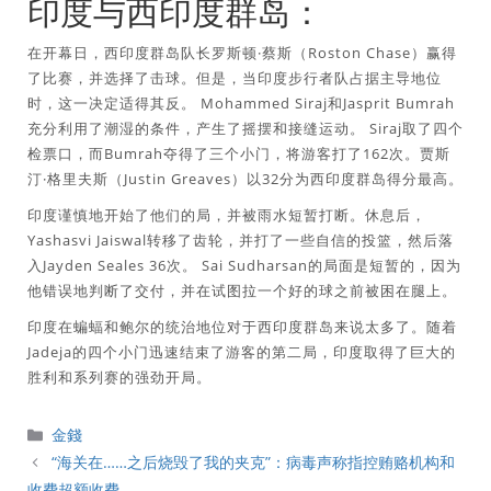
印度与西印度群岛：
在开幕日，西印度群岛队长罗斯顿·蔡斯（Roston Chase）赢得
了比赛，并选择了击球。但是，当印度步行者队占据主导地位
时，这一决定适得其反。 Mohammed Siraj和Jasprit Bumrah
充分利用了潮湿的条件，产生了摇摆和接缝运动。 Siraj取了四个
检票口，而Bumrah夺得了三个小门，将游客打了162次。贾斯
汀·格里夫斯（Justin Greaves）以32分为西印度群岛得分最高。
印度谨慎地开始了他们的局，并被雨水短暂打断。休息后，
Yashasvi Jaiswal转移了齿轮，并打了一些自信的投篮，然后落
入Jayden Seales 36次。 Sai Sudharsan的局面是短暂的，因为
他错误地判断了交付，并在试图拉一个好的球之前被困在腿上。
印度在蝙蝠和鲍尔的统治地位对于西印度群岛来说太多了。随着
Jadeja的四个小门迅速结束了游客的第二局，印度取得了巨大的
胜利和系列赛的强劲开局。
分
金錢
類
“海关在……之后烧毁了我的夹克”：病毒声称指控贿赂机构和
收费超额收费