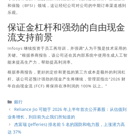
和保险（BFSI）领域，这让经纪公司对公司的中期订单渠道感到
乐观。
保证金杠杆和强劲的自由现金
流支持前景
Infosys 继续投资于员工再培训，并强调“人为干预是技术采用的
关键。”根据券商报告，该公司还在其内部系统中使用生成人工智
能来提高生产力，帮助提高利润率。
根据券商报告，更好的定价和更低的第三方成本是额外的利润杠
杆。该公司还预计强劲的现金产生将继续，管理层指出“2026 财
年自由现金流 (FCF) 将保持在净利润的 100% 以上。”
分
銀行
類
Reliance Jio 可能于 2026 年上半年首次公开募股：从估值到
业务增长，到目前为止我们所知道的
杰富瑞 (Jefferies) 排名前 5 名的国防和电力股，上涨潜力高
达 37%