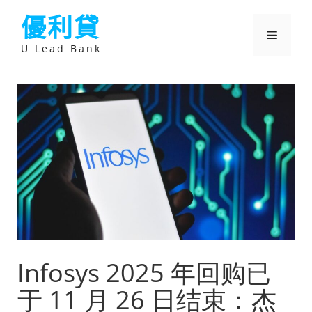
跳
優利貸
至
主
選
要
U Lead Bank
內
容
單
Infosys 2025 年回购已
于 11 月 26 日结束：杰