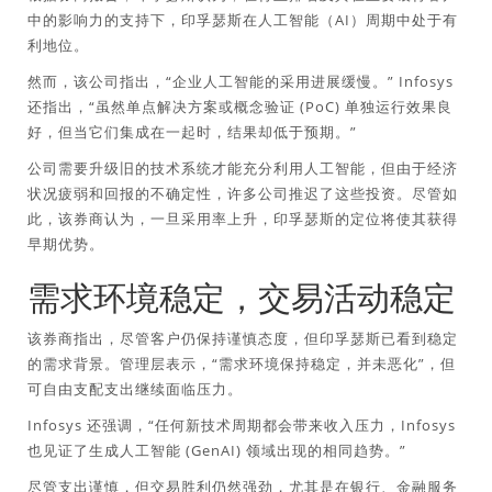
中的影响力的支持下，印孚瑟斯在人工智能（AI）周期中处于有
利地位。
然而，该公司指出，“企业人工智能的采用进展缓慢。” Infosys
还指出，“虽然单点解决方案或概念验证 (PoC) 单独运行效果良
好，但当它们集成在一起时，结果却低于预期。”
公司需要升级旧的技术系统才能充分利用人工智能，但由于经济
状况疲弱和回报的不确定性，许多公司推迟了这些投资。尽管如
此，该券商认为，一旦采用率上升，印孚瑟斯的定位将使其获得
早期优势。
需求环境稳定，交易活动稳定
该券商指出，尽管客户仍保持谨慎态度，但印孚瑟斯已看到稳定
的需求背景。管理层表示，“需求环境保持稳定，并未恶化”，但
可自由支配支出继续面临压力。
Infosys 还强调，“任何新技术周期都会带来收入压力，Infosys
也见证了生成人工智能 (GenAI) 领域出现的相同趋势。”
尽管支出谨慎，但交易胜利仍然强劲，尤其是在银行、金融服务