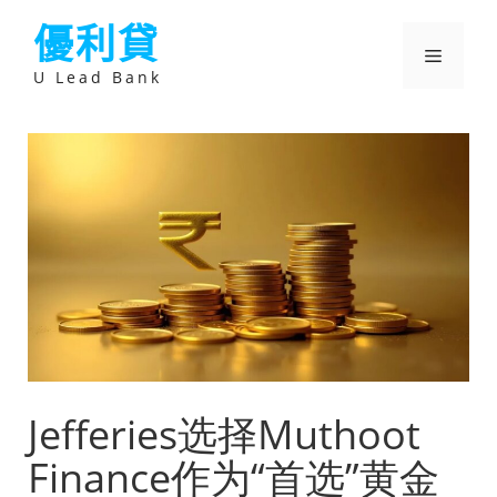
跳
優利貸
至
主
選
要
U Lead Bank
內
容
單
Jefferies选择Muthoot
Finance作为“首选”黄金