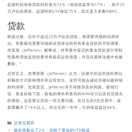
起源时的有效贷款到价值为73％（假设收益率为17％），低于25
万卢比的票价。起源时的LTV接近75％，其次是大多数NBFC。
贷款
根据法规，仅对于超过25万卢比的贷款，将需要详细的信用评
估。草案规范需要详细的信贷评估和所有黄金贷款的尽职调查。
杰富瑞（Jefferies）解释说，对草案中提议的黄金贷款进行强制
性最终用途监控的要求将提高运营强度，并且在最终法规中也被
删除。”
总而言之，杰弗里斯（Jefferies）认为，法规中的这些放松将以
积极的方式影响增长和运营支出。这些可能会减轻关键问题和辅
助利润率。也就是说，Jefferies并不排除涉及的风险。据他们
说，黄金价格下跌，较低的增长和更高的NIM压力以及信贷损失
的增加，这是要注意的一些主要问题。在过去的5次交易中，该
股票飙升了14％以上。在过去的一年中，它的收益超过44％。
分
证券交易所
類
银价再集会了2％，反映了黄金的YTD收益