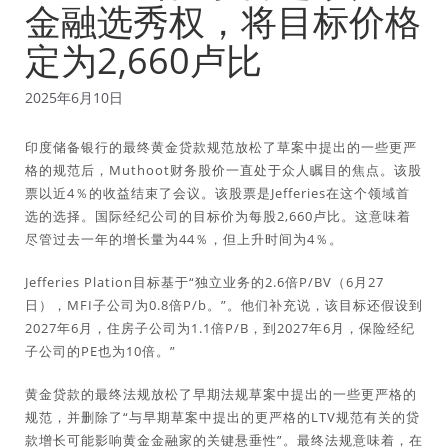
金融选秀权，将目标价格
定为2,660卢比
2025年6月10日
印度储备银行的最终黄金贷款规范放松了草案中提出的一些更严
格的规范后，Muthoot财务股价一直处于众人瞩目的焦点。该股
票以近4％的收益结束了会议。该股票是Jefferies在这个领域首
选的选择。国际经纪公司的目标价为每股2,660卢比。这意味着
尽管过去一年的增长量为44％，但上升时间为4％。
Jefferies Plation目标基于“独立业务的2.6倍P/BV（6月27
日），MFI子公司为0.8倍P/b。”。他们补充说，该目标还假设到
2027年6月，住房子公司为1.1倍P/B，到2027年6月，保险经纪
子公司的PE也为10倍。”
黄金贷款的最终法规放松了早期法规草案中提出的一些更严格的
规范，并删除了“与早期草案中提出的更严格的LTV规范有关的贷
款增长可能影响黄金金融家的关键悬垂性”。最终法规意味着，在