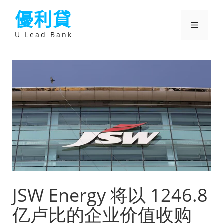
跳
優利貸
至
主
選
要
U Lead Bank
內
容
單
JSW Energy 将以 1246.8
亿卢比的企业价值收购