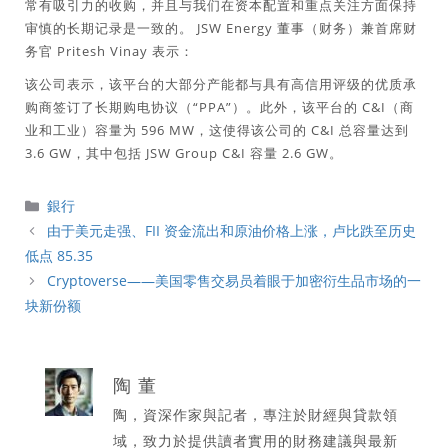
常有吸引力的收购，并且与我们在资本配置和重点关注方面保持
审慎的长期记录是一致的。 JSW Energy 董事（财务）兼首席财
务官 Pritesh Vinay 表示：
该公司表示，该平台的大部分产能都与具有高信用评级的优质承
购商签订了长期购电协议（“PPA”）。此外，该平台的 C&I（商
业和工业）容量为 596 MW，这使得该公司的 C&I 总容量达到
3.6 GW，其中包括 JSW Group C&I 容量 2.6 GW。
分
銀行
類
由于美元走强、FII 资金流出和原油价格上涨，卢比跌至历史
低点 85.35
Cryptoverse——美国零售交易员着眼于加密衍生品市场的一
块新份额
陶 董
陶，資深作家與記者，專注於財經與貸款領
域，致力於提供讀者實用的財務建議與最新