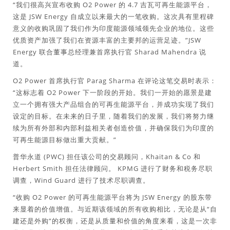
“我们很高兴宣布收购 O2 Power 的 4.7 吉瓦可再生能源平台，
这是 JSW Energy 自成立以来最大的一笔收购。这次具有里程碑
意义的收购巩固了我们作为印度能源领域领先企业的地位。这些
优质资产加强了我们在资源丰富的主要邦的运营足迹。”JSW
Energy 联合董事总经理兼首席执行官 Sharad Mahendra 说
道。
O2 Power 首席执行官 Parag Sharma 在评论这笔交易时表示：
“这标志着 O2 Power 下一阶段的开始。我们一开始的愿景是建
立一个拥有强大产品组合的可再生能源平台，并成功实现了我们
设定的目标。在未来的日子里，随着我们的发展，我们将努力继
续为所有外部和内部利益相关者创造价值，并确保我们为印度的
可再生能源目标做出重大贡献。”
普华永道 (PWC) 担任该公司的交易顾问，Khaitan & Co 和
Herbert Smith 担任法律顾问。 KPMG 进行了财务和税务尽职
调查，Wind Guard 进行了技术尽职调查。
“收购 O2 Power 的可再生能源平台将为 JSW Energy 的股东带
来显着的价值增值。与近期该领域的所有收购相比，无论是从“自
建还是外购”的权衡，还是从质量和价值的角度来看，这是一次非