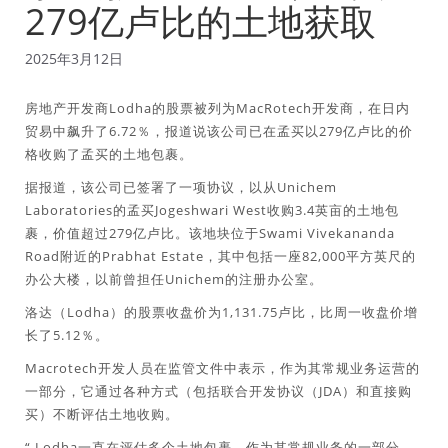
279亿卢比的土地获取
2025年3月12日
房地产开发商Lodha的股票被列为MacRotech开发商，在日内
贸易中飙升了6.72％，报道说该公司已在孟买以279亿卢比的价
格收购了孟买的土地包裹。
据报道，该公司已签署了一项协议，以从Unichem
Laboratories的孟买Jogeshwari West收购3.4英亩的土地包
裹，价值超过279亿卢比。该地块位于Swami Vivekananda
Road附近的Prabhat Estate，其中包括一座82,000平方英尺的
办公大楼，以前曾担任Unichem的注册办公室。
洛达（Lodha）的股票收盘价为1,131.75卢比，比周一收盘价增
长了5.12％。
Macrotech开发人员在监管文件中表示，作为其常规业务运营的
一部分，它通过各种方式（包括联合开发协议（JDA）和直接购
买）不断评估土地收购。
“ Lodha一直在评估多个土地包裹，作为其常规业务的一部分，