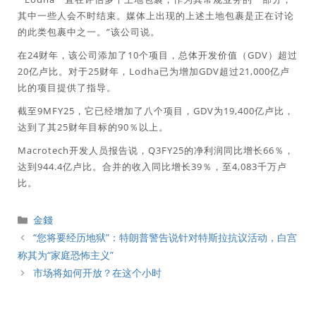
其中一些人会不时结束。媒体上出现的上述土地包裹是正在讨论
的此类包裹中之一。”该公司说。
在24财年，该公司添加了10个项目，总体开发价值（GDV）超过
20亿卢比。对于25财年，Lodha已为增加GDV超过21,000亿卢
比的项目提供了指导。
截至9MFY25，它已经增加了八个项目，GDV为19,400亿卢比，
达到了其25财年目标的90％以上。
Macrotech开发人员报告说，Q3FY25的净利润同比增长66％，
达到944.4亿卢比。合并的收入同比增长39％，至4,083千万卢
比。
分
金錢
類
“您将要经历地狱”：特朗普警告说针对特斯拉抗议活动，白宫
称其为“家庭恐怖主义”
市场将如何开放？在这个小时