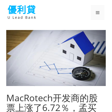
跳
優利貸
至
主
選
要
U Lead Bank
內
容
單
MacRotech开发商的股
票上涨了6.72％，孟买