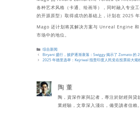
各种艺术风格（卡通、绘画等），同时融入专业工作流程
的开源原型）取得成功的基础上，计划在 2025
Mago 还计划将其解决方案与 Unreal Engi
市场中的地位。
分
综合新闻
類
Biryani 盛行，披萨逐渐衰落：Swiggy 揭示了 Zomato 
2025 年德里选举：Kejriwal 指责印度人民党在投票前
陶 董
陶，資深作家與記者，專注於財經與貸
業經驗，文章深入淺出，備受讀者信賴