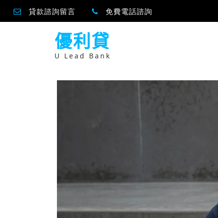
貸款諮詢留言
免費電話諮詢
跳
優利貸
至
主
要
U Lead Bank
內
容