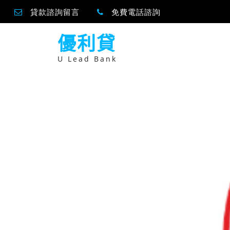
貸款諮詢留言
免費電話諮詢
跳
優利貸
至
主
要
U Lead Bank
內
容