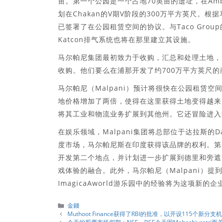
亩。第一个公园是一个占地70英亩的遗址，在Amb
划在Chakan的V期V阶段的300万平方英尺。根据
已签署了在公园租赁空间的协议。与Taco Group
Katcon排气系统也将在那里建立其设施。
马尔帕尼集团最初致力于收购，汇总和处理土地，以发
收购。他们要么在浦那开发了约700万平方英尺
马尔帕尼（Malpani）预计将很快在公园租赁空
地价格增加了两倍，使得在这里获得土地变得越来
将其工业和物流业务扩展到其他州。它还冒险进入
在娱乐领域，Malpani集团将总部位于达拉斯的D
度市场，马尔帕尼斯在印度获得该品牌的权利。第一
开发第二个地点，并计划进一步扩展到德里和旁遮普邦
戏体验的融合。此外，马尔帕尼（Malpani）
ImagicaAworld游乐园中的经验将为这项新的
分
金錢
類
Muthoot Finance获得了RBI的批准，以开设115个新分支