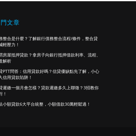
熱門文章
務整合是什麼？了解銀行債務整合流程/條件，整合貸
減輕壓力！
謂房屋抵押貸款？拿房子向銀行抵押借款利率、流程、
道解析
貸PTT問答：信用貸款好嗎？信貸優缺點先了解，小心
入信用貸款陷阱！
貸遲繳一個月會怎樣？貸款遲繳多久上聯徵？3招教你
對！
法小額貸款6大平台統整，小額借款30萬輕鬆過！