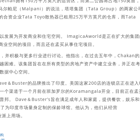
ethan拥有150万平方英尺的运营区，而第二公园将占地150英亩
马尔帕尼（Malpani）的说法，塔塔集团（Tata Group）的两家公
的合资企业Tata Toyo散热器已租用25万平方英尺的仓库，而Tata
展为开发商业和住宅空间。 ImagicaAworld是正在扩大的集团
的商业空间的项目，而且还在孟买从事住宅项目。
间，并积极与更多行业进行讨论。他指出，在过去五年中，Chakan
越困难。该集团旨在在所有类型的房地产资产中建立业务，并正在
数据中心空间。
ave＆Buster的品牌推出了印度。美国这家200店的连锁店正在进入
个渠道于一个月前在班加罗尔的Koramangala开业，目前正在孟
。 Dave＆Buster’s旨在满足成年人和家庭，提供餐饮，娱乐
提到了为印度市场量身定制的保龄球馆。他认为，他们从经营
企业派上用场。
机构