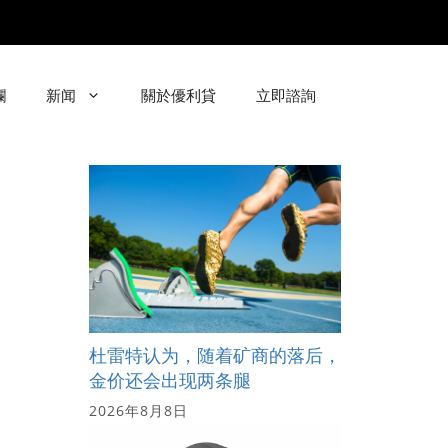
欄
新闻
關於優利貸
立即諮詢
杜雷特认为，随着矿商的落后，
金价还会出现两条腿
2026年8月8日