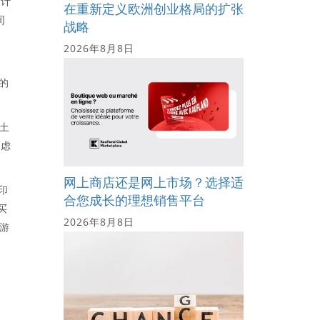
，计
在重新定义欧洲创业格局的扩张
司
战略
2026年8月8日
的
的土
考虑
网上商店还是网上市场？选择适
印
合您成长的理想销售平台
买
2026年8月8日
和游