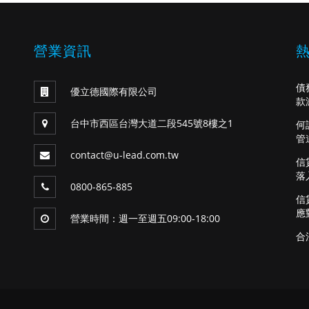
營業資訊
債
優立德國際有限公司
款
台中市西區台灣大道二段545號8樓之1
何
管
contact@u-lead.com.tw
信
落
0800-865-885
信
應
營業時間：週一至週五09:00-18:00
合