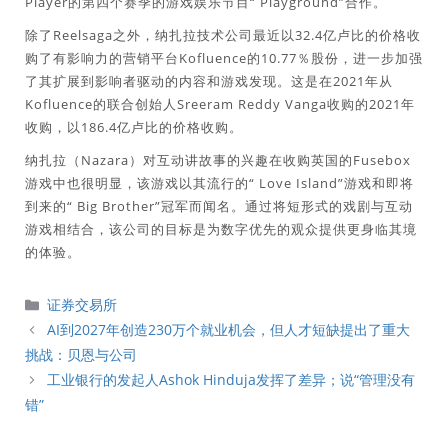
Player的第四个赛季的游戏娱乐节目“ Playground”合作。
除了Reelsaga之外，纳扎拉技术公司最近以32.4亿卢比的价格收
购了有影响力的营销平台Kofluence的10.77％股份，进一步加强
了其扩展到影响者驱动的内容和游戏发现。这是在2021年从
Kofluence的联合创始人Sreeram Reddy Vanga收购的2021年
收购，以186.4亿卢比的价格收购。
纳扎拉（Nazara）对互动讲故事的兴趣在收购英国的Fusebox
游戏中也很明显，该游戏以其流行的“ Love Island”游戏和即将
到来的“ Big Brother”冠军而闻名。通过将短形式的戏剧与互动
游戏相结合，该公司的目标是为数字优先的观众提供更身临其境
的体验。
分
证券交易所
類
AI到2027年创造230万个就业机会，但人才短缺提出了重大
挑战：贝恩与公司
工业银行的发起人Ashok Hinduja发挥了差异；说“管理没有
错”