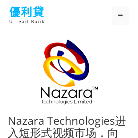
跳
優利貸
至
主
選
要
U Lead Bank
內
容
單
Nazara Technologies进
入短形式视频市场，向