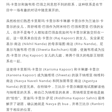
玛·卡普尔和施韦塔·巴强之间意想不到的联系，这种联系是在节
目中一场有趣的对话中随意展开的。
虽然粉丝们熟悉卡里斯玛·卡普尔和卡琳娜·卡普尔作为兰迪尔·卡
普尔的女儿，而舒维塔·巴强作为阿米特巴·巴强和贾亚·巴强的女
儿，但并不是每个人都知道巴强血统如何与卡普尔家族交织在一
起。这一联系来自拉吉·卡普尔 (Raj Kapoor) 的女儿、实业家尼
基尔·南达 (Nikhil Nanda) 的母亲瑞图·南达 (Ritu Nanda)。尼
基尔与施韦塔·巴强 (Shweta Bachchan) 结婚，使施韦塔成为拉
杰·卡普尔 (Raj Kapoor) 女儿的儿媳，将两个强大的电影王朝联
系在一起。
这使得卡里斯玛·卡普尔 (Karisma Kapoor) 和卡琳娜·卡普尔
(Kareena Kapoor) 成为施维塔 (Shweta) 的孩子纳维亚·纳维利·
南达 (Navya Naveli Nanda) 和阿加斯蒂亚·南达 (Agastya
Nanda) 的堂兄弟。在特辑中，兰比尔·卡普尔幽默地试图解读他
与纳维亚的关系，称自己为纳维亚的表弟，而纳维亚坚称他是她
的“恰恰”。里迪玛·卡普尔·萨尼 (Riddhima Kapoor Sahni) 最终
解开了谜团，确认她就是 Navya 的 bua，并将兰比尔 (Ranbir)
置于相应的位置。