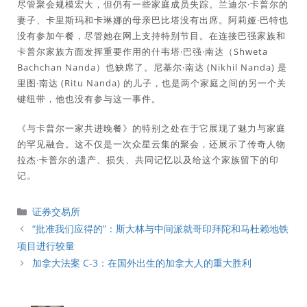
尽管聚会规模宏大，但仍有一些家庭成员失踪。兰迪尔·卡普尔的
妻子、卡里斯玛和卡琳娜的母亲巴比塔没有出席。阿莉娅·巴特也
没有参加午餐，尽管她在网上支持特别节目。在连接巴强家族和
卡普尔家族方面发挥重要作用的什韦塔·巴强·南达（Shweta
Bachchan Nanda）也缺席了。尼基尔·南达 (Nikhil Nanda) 是
里图·南达 (Ritu Nanda) 的儿子，也是两个家庭之间的另一个关
键纽带，他也没有参与这一事件。
《与卡普尔一家共进晚餐》的特别之处在于它展现了魅力与家庭
的罕见融合。这不仅是一次众星云集的聚会，还展示了传奇人物
拉杰·卡普尔的遗产、损失、共同记忆以及给这个家族留下的印
记。
分
证券交易所
類
“批准我们应得的”：斯大林与中间派就哥印拜陀和马杜赖地铁
项目进行较量
加拿大法案 C-3：在国外出生的加拿大人的重大胜利