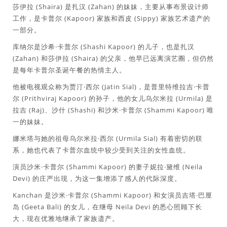
莎伊拉 (Shaira) 是扎汉 (Zahan) 的妹妹，主要从事布景设计师
工作，是卡普尔 (Kapoor) 家族和西皮 (Sippy) 家族艺术遗产的
一部分。
库纳尔是沙希·卡普尔 (Shashi Kapoor) 的儿子，也是扎汉
(Zahan) 和莎伊拉 (Shaira) 的父亲，他早已远离演艺圈，但仍然
是每年卡普尔圣诞午餐的热情主人。
他被电视观众称为贾汀·西尔 (Jatin Sial)，是普里特维拉吉·卡普
尔 (Prithviraj Kapoor) 的孙子，他的女儿乌尔米拉 (Urmila) 是
拉吉 (Raj)、沙什 (Shashi) 和沙米·卡普尔 (Shammi Kapoor) 唯
一的妹妹。
娜米塔与她的祖母乌尔米拉·西尔 (Urmila Sial) 有着密切的联
系，她也代表了卡普尔血统中较少受到关注的女性血统。
演员沙米·卡普尔 (Shammi Kapoor) 的妻子妮拉·黛维 (Neila
Devi) 的庄严出现，为这一集增添了感人的代际深度。
Kanchan 是沙米·卡普尔 (Shammi Kapoor) 和女演员吉塔·巴厘
岛 (Geeta Bali) 的女儿，在继母 Neila Devi 的悉心照顾下长
大，现在优雅地继承了家族遗产。