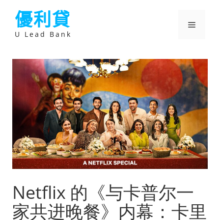
跳
優利貸
至
主
選
要
U Lead Bank
內
容
單
Netflix 的《与卡普尔一
家共进晚餐》内幕：卡里