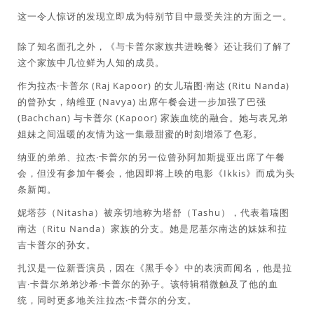
这一令人惊讶的发现立即成为特别节目中最受关注的方面之一。
除了知名面孔之外，《与卡普尔家族共进晚餐》还让我们了解了
这个家族中几位鲜为人知的成员。
作为拉杰·卡普尔 (Raj Kapoor) 的女儿瑞图·南达 (Ritu Nanda)
的曾孙女，纳维亚 (Navya) 出席午餐会进一步加强了巴强
(Bachchan) 与卡普尔 (Kapoor) 家族血统的融合。她与表兄弟
姐妹之间温暖的友情为这一集最甜蜜的时刻增添了色彩。
纳亚的弟弟、拉杰·卡普尔的另一位曾孙阿加斯提亚出席了午餐
会，但没有参加午餐会，他因即将上映的电影《Ikkis》而成为头
条新闻。
妮塔莎（Nitasha）被亲切地称为塔舒（Tashu），代表着瑞图
南达（Ritu Nanda）家族的分支。她是尼基尔南达的妹妹和拉
吉卡普尔的孙女。
扎汉是一位新晋演员，因在《黑手令》中的表演而闻名，他是拉
吉·卡普尔弟弟沙希·卡普尔的孙子。该特辑稍微触及了他的血
统，同时更多地关注拉杰·卡普尔的分支。