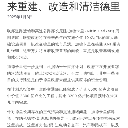
来重建、改造和清洁德里
2025年1月3日
联邦道路运输和高速公路部长尼廷·加德卡里 (Nitin Gadkari) 周
四透露，联盟政府将在未来两年内实施价值 10 亿卢比的重大基
础设施项目，以改变德里的城市景观。加德卡里在接受 ANI 采访
时强调，这些努力将显着改变首都的面貌，重点是改善基础设施
和减少污染。
加德卡里进一步提到，根据纳米米恒河计划，政府正在开展亚穆
纳河清洁项目，防止污水污染该河。不过，他指出，其中一些项
目的执行延迟是由于德里政府未能提供其应得的资金份额。
在计划总投资中，道路交通部已经完成了价值 6500 亿卢比项目
中价值 3300 亿卢比的工程，其余 3200 亿卢比项目预计在未来
几年内完成。
针对德里长期存在的空气污染和交通拥堵问题，加德卡里解释
说，在纳伦德拉·莫迪总理的领导下，政府已推出多项举措来应对
这些挑战。这些努力包括引进电动公交车、汽车和踏板车，以及