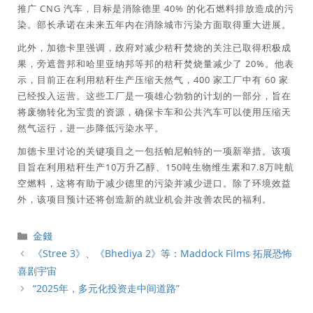
推广 CNG 汽车，目标是消除德里 40% 的化石燃料排放造成的污
染。部长承诺在未来五年内在消除城市污染方面取得重大进展。
此外，加德卡里强调，政府对减少秸秆焚烧的关注已取得积极成
果，旁遮普邦和哈里亚纳邦等邦的秸秆焚烧量减少了 20%。他表
示，目前正在利用秸秆生产压缩天然气，400 家工厂中有 60 家
已经投入运营。这些工厂是一项雄心勃勃的计划的一部分，旨在
将废物转化为宝贵的资源，确保卡车和公共汽车可以使用压缩天
然气运行，进一步降低污染水平。
加德卡里讨论的关键项目之一包括帕尼帕特的一项新举措。该项
目旨在利用秸秆生产10万升乙醇、150吨生物维生素和7.8万吨航
空燃料，这将有助于减少德里的污染并减少进口。除了环境效益
外，该项目预计还将创造新的就业机会并改善农民的福利。
分
金錢
類
《Stree 3》、《Bhediya 2》等：Maddock Films 拓展恐怖
喜剧宇宙
“2025年，多元化投资走中间道路”