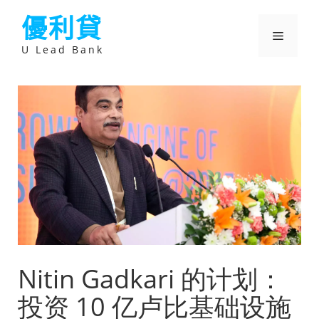
跳
優利貸
至
主
選
要
U Lead Bank
內
容
單
Nitin Gadkari 的计划：
投资 10 亿卢比基础设施