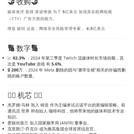
🤝
收购🤝
媒体海洋
获得
英诺维德
为了
5亿美元
加强其在联网电视
（CTV）广告方面的能力。
维兹
赎回
达兹
，网络安全风险管理专家，
4.5亿美元
🔢
数字🔢
📈
82.3%
：2024 年第三季度 Twitch 流媒体时长市场份额，其
次是
YouTube 游戏
有
5.6%
。
🔒
200万
：2024 年 Meta 删除的因与“屠宰生猪”相关的诈骗而删
除的账户数量。
🏃‍♂️
机芯
🏃‍♂️
杰罗姆·马林
加入
铸造
作为主编来试点该平台的新编辑策略。前
通讯员
世界
和创始人
咖啡科技
，他将带来他的媒体和技术专业
知识。
爱丽丝柴兰
加入国家频率局 (ANFR) 董事会。
克里斯汀·乔克尔
成为雅高集团全球首席信息官。