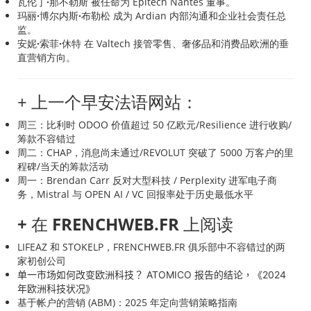
瓦伦丁·那不勒斯
被任命为 Epitech Nantes 董事。
玛丽·博尔内斯·布勒松
成为 Ardian 内部沟通和企业社会责任总
监。
安妮·索菲·休特
在 Valtech 接管零售、奢侈品和消费品欧洲的垂
直营销方向。
+ 上一个早安法语网站：
周三：比利时 ODOO 价值超过 50 亿欧元/Resilience 进行收购/
筹款不容错过
周二：CHAP，消息尚未通过/REVOLUT 突破了 5000 万客户的里
程碑/当天的筹款活动
周一：Brendan Carr 反对大型科技 / Perplexity 进军电子商
务，Mistral 与 OPEN AI / VC 回报率处于历史最低水平
+ 在 FRENCHWEB.FR 上阅读
LIFEAZ 和 STOKELP，FRENCHWEB.FR 俱乐部中不容错过的两
家初创公司
单一市场如何改变欧洲科技？ ATOMICO 报告的结论，《2024
年欧洲科技状况》
基于帐户的营销 (ABM)：2025 年定向营销策略指南