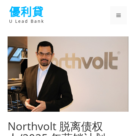
跳
優利貸
至
主
選
要
U Lead Bank
內
容
單
Northvolt 脱离债权