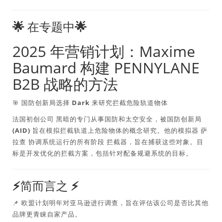
🌟
在专题中🌟
2025 年营销计划：Maxime
Baumard 构建 PENNYLANE
B2B 战略的方法
🎯
国防创新局选择 Dark 来研究拦截危险轨道物体
法国初创公司
黑暗的
专门从事国防和太空安全，被
国防创新局
(AID)
旨在模拟拦截轨道上危险物体的概念研究。他的模拟器
萨
拉查
协调系统运行的所有阶段
拦截器
，旨在捕获这些对象。目
标是开发优化的拦截方案，包括针对配备规避系统的目标。
⚡
简而言之 ⚡
📌 欧盟计划明年对亚马逊进行调查，旨在评估该公司是否比其他
品牌更青睐自家产品。