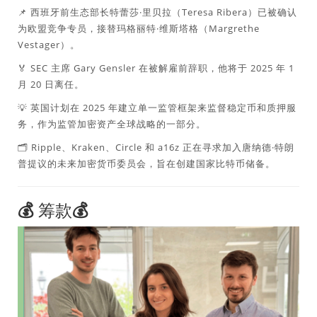
📌 西班牙前生态部长特蕾莎·里贝拉（Teresa Ribera）已被确认
为欧盟竞争专员，接替玛格丽特·维斯塔格（Margrethe
Vestager）。
🏅 SEC 主席 Gary Gensler 在被解雇前辞职，他将于 2025 年 1
月 20 日离任。
💡 英国计划在 2025 年建立单一监管框架来监督稳定币和质押服
务，作为监管加密资产全球战略的一部分。
🗂️ Ripple、Kraken、Circle 和 a16z 正在寻求加入唐纳德·特朗
普提议的未来加密货币委员会，旨在创建国家比特币储备。
💰
筹款💰