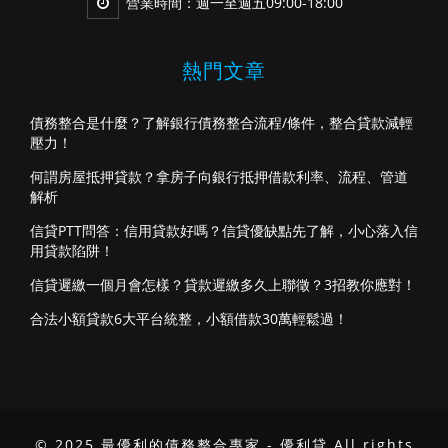
營業時間：週一至週五09:00-18:00
熱門文章
債務整合是什麼？了解銀行債務整合流程/條件，整合貸款減輕
壓力！
何謂房屋抵押貸款？拿房子向銀行抵押借款利率、流程、管道
解析
信貸PTT問答：信用貸款好嗎？信貸優缺點先了解，小心落入信
用貸款陷阱！
信貸遲繳一個月會怎樣？貸款遲繳多久上聯徵？3招教你應對！
合法小額貸款6大平台統整，小額借款30萬輕鬆過！
© 2025 最優利的債務整合專家 - 優利貸 All rights