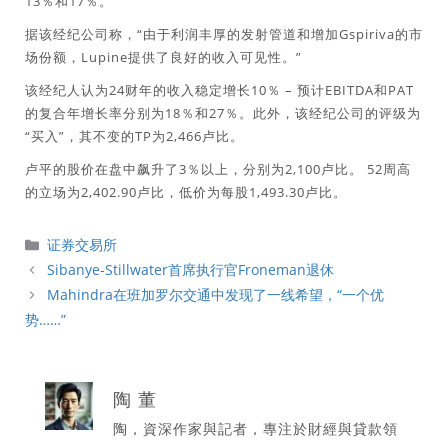
13％和17％。
据该经纪公司称，“由于利润丰厚的发射管道和增加Gspiriva的市
场份额，Lupine提供了良好的收入可见性。”
该经纪人认为24财年的收入稳定增长10％ – 预计EBITDA和PAT
的复合年增长率分别为18％和27％。此外，该经纪公司的评级为
“买入”，其不变的TP为2,466卢比。
卢平的股价在盘中飙升了3％以上，分别为2,100卢比。 52周高
的立场为2,402.90卢比，低价为每股1,493.30卢比。
分
证券交易所
類
Sibanye-Stillwater首席执行官Froneman退休
Mahindra在班加罗尔交通中发现了一线希望，“一个优
势……”
陶 董
陶，資深作家與記者，專注於財經與貸款領