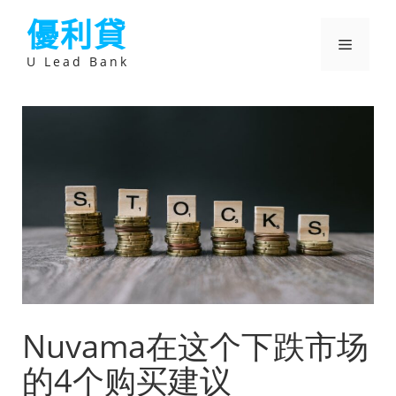
跳
優利貸
至
主
選
要
U Lead Bank
內
容
單
Nuvama在这个下跌市场
的4个购买建议