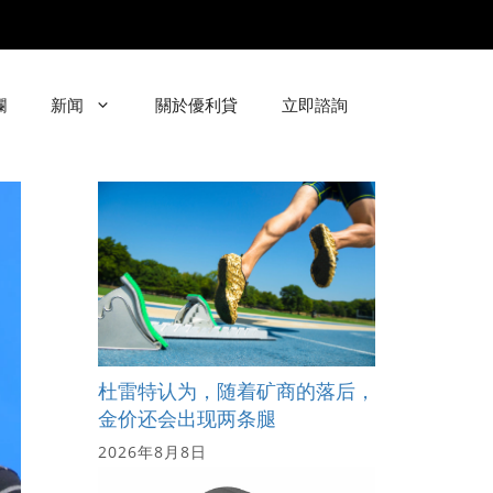
欄
新闻
關於優利貸
立即諮詢
杜雷特认为，随着矿商的落后，
金价还会出现两条腿
2026年8月8日