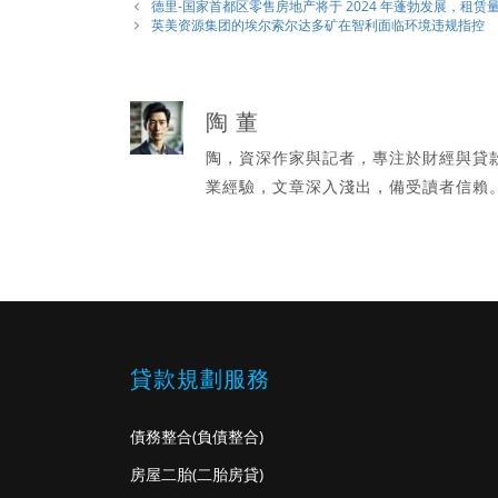
類
德里-国家首都区零售房地产将于 2024 年蓬勃发展，租
英美资源集团的埃尔索尔达多矿在智利面临环境违规指控
陶 董
陶，資深作家與記者，專注於財經與貸
業經驗，文章深入淺出，備受讀者信賴
貸款規劃服務
債務整合
(負債整合)
房屋二胎
(二胎房貸)