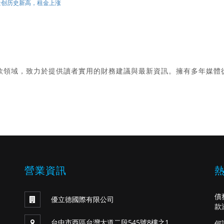
赁量创历史新高，租金上涨
款領域，致力於提供讀者實用的財務建議與最新資訊。擁有多年媒體
。
營業資訊
債
優立德國際有限公司
款
台中市西區台灣大道二段545號8樓之1
何