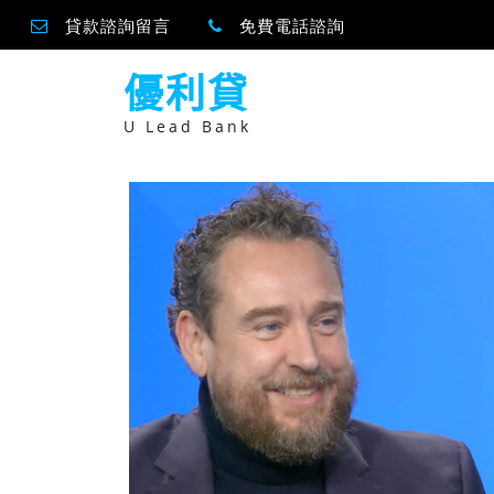
貸款諮詢留言
免費電話諮詢
跳
優利貸
至
主
要
U Lead Bank
內
容