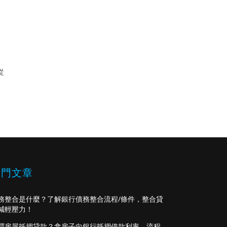
從
熱門文章
務整合是什麼？了解銀行債務整合流程/條件，整合貸
減輕壓力！
謂房屋抵押貸款？拿房子向銀行抵押借款利率、流程、