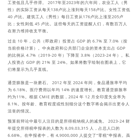
工资低且几乎停滞。 2017年至2023年的六年间，农业工人（男
性）的实际工资从每天138卢比上涨到每天158卢比。女性工资低
40 卢比。建筑工人（男性）每日工资从176卢比上涨至205卢
比；女性则低 45 卢比。这些每天的工资提醒人们，有数百万人
在努力维持收支平衡。
过去 10 年，公共（即政府）投资占 GDP 的 6.7% 至 7.0%（按
当前价格计算）。中央政府和公共部门企业的资本支出占 GDP
的比例从 4.7%（2019-20 年）下降至 3.8%（2023-24 年）。私
人投资占 GDP 的 21% 至 24%。如果将数字绘制在图表上，它
们将显示为几乎直线。
通货膨胀是一块磨石。 2012 年至 2024 年间，食品通胀率平均
为 6.18%。医疗费用以年均 14% 的速度增长。教育通货膨胀率
约为11%。根据 CMIE 的数据，2024 年 12 月全印度失业率为
8.1%。按年龄、教育程度或性别细分这个数字将会揭示出更令人
沮丧的情况。
预算前辩论中最引人注目的是所得税纳税人的减免。 2023-24 财
年提交所得税申报表的人数为 8,09,03,315 人，占总人口的
6.68%。在申报者中，有 4,9000,000 人提交了“零税”申报表。虽