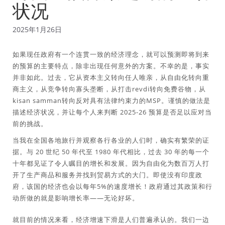
状况
2025年1月26日
如果现任政府有一个连贯一致的经济理念，就可以预测即将到来
的预算的主要特点，除非出现任何意外的方案。不幸的是，事实
并非如此。过去，它从资本主义转向任人唯亲，从自由化转向重
商主义，从竞争转向寡头垄断，从打击revdi转向免费谷物，从
kisan samman转向反对具有法律约束力的MSP。谨慎的做法是
描述经济状况，并让每个人来判断 2025-26 预算是否足以应对当
前的挑战。
当我在全国各地旅行并观察各行各业的人们时，确实有繁荣的证
据。与 20 世纪 50 年代至 1980 年代相比，过去 30 年的每一个
十年都见证了令人瞩目的增长和发展。因为自由化为数百万人打
开了生产商品和服务并找到贸易方式的大门。即使没有印度政
府，该国的经济也会以每年5%的速度增长！政府通过其政策和行
动所做的就是影响增长率——无论好坏。
就目前的情况来看，经济增速下滑是人们普遍承认的。我们一边