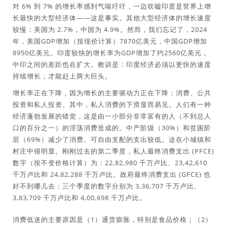
对 6% 到 7% 的增长率感到气喘吁吁，一边吹嘘印度是世界上增
长最快的大型经济体——这是事实。其他大型经济体的增长速度
较慢：美国为 2.7%，中国为 4.9%。然而，我们忘记了，2024
年，美国GDP增加（按现价计算）7870亿美元，中国GDP增加
8950亿美元。印度较快的增长率为GDP增加了约2560亿美元，
中印之间的差距也在扩大。教训是：印度经济必须以更快的速度
持续增长，才能赶上两大巨头。
增长率正在下降，因为增长的主要驱动力正在下降：消费、公共
投资和私人投资。其中，私人消费的下滑显而易见。人们有一种
经济蓬勃发展的错觉，这是由一小部分非常富有的人（不到总人
口的百分之一）的淫荡消费造成的。中产阶级（30%）和贫困阶
层（69%）减少了消费。可自由支配的支出较低。这在小城镇和
村庄中很明显。刚刚过去的第二季度，私人最终消费支出 (PFCE)
数字（按不变价格计算）为：22,82,980 千万卢比、23,42,610
千万卢比和 24,82,288 千万卢比。政府最终消费支出 (GFCE) 也
好不到哪儿去：三个季度的数字分别为 3,36,707 千万卢比、
3,83,709 千万卢比和 4,00,698 千万卢比。
消费低迷的主要原因是（1）通货膨胀，特别是食品价格；（2）