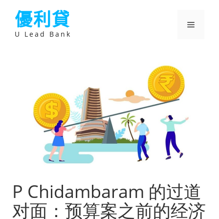
跳
優利貸
至
主
選
要
U Lead Bank
內
容
單
P Chidambaram 的过道
对面：预算案之前的经济