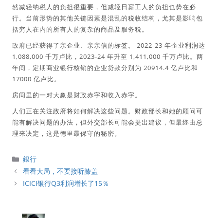
然减轻纳税人的负担很重要，但减轻日薪工人的负担也势在必
行。当前形势的其他关键因素是混乱的税收结构，尤其是影响包
括穷人在内的所有人的复杂的商品及服务税。
政府已经获得了亲企业、亲亲信的标签。 2022-23 年企业利润达
1,088,000 千万卢比，2023-24 年升至 1,411,000 千万卢比。两
年间，定期商业银行核销的企业贷款分别为 20914.4 亿卢比和
17000 亿卢比。
房间里的一对大象是财政赤字和收入赤字。
人们正在关注政府将如何解决这些问题。财政部长和她的顾问可
能有解决问题的办法，但外交部长可能会提出建议，但最终由总
理来决定，这是德里最保守的秘密。
分
銀行
類
看看大局，不要接听膝盖
ICICI银行Q3利润增长了15％