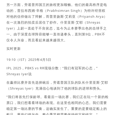
另一方面，旁遮普邦国王的旅程更加顺畅。他们的最高秩序是电
动的，普拉布西姆·辛格（Prabhsimran Singh）为特许经营权
对他的信仰做出了辩解，而普里扬斯·艾莉亚（Priyansh Arya）
在一次激烈的拍卖后居住了炒作。什里亚斯·艾耶（Shreyas
Iyer）上尉一直处于不良状态，迄今为止本赛季出色的击球手之
一。由于深度击球阵容能够一直传递拳头，直到第9位，PBK不
仅令人兴奋，而且看起来越来越强大。
实时更新
19:10（IST）2025年4月5日
IPL 2025，PBKS vs RR现场分数：“我们有冠军的心态，”
Shreyas Iyer说
在赢得比赛并首先选择碗后，旁遮普国王队的队长什里亚斯·艾耶
（Shreyas Iyer）充满信心地谈到了他的球队的进球和势头。
“我们将首先打保龄球。看最后一场比赛，我们正在玩一个新的检
票口，我们想看看球场的表现。在这里也相同的心态。我们需要
稳定第一场比赛的节奏，这确实发生了。重要的是要稳定船上的
船只，男孩们很兴奋，整个季节都需要保持镇定和镇定。”