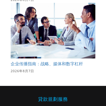
企业传播指南：战略、媒体和数字杠杆
2026年8月7日
貸款規劃服務