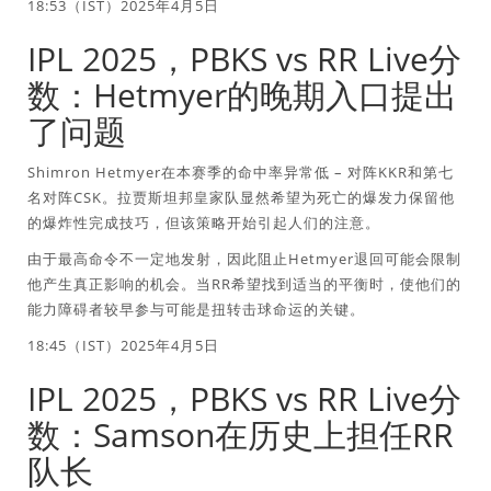
18:53（IST）2025年4月5日
IPL 2025，PBKS vs RR Live分
数：Hetmyer的晚期入口提出
了问题
Shimron Hetmyer在本赛季的命中率异常低 – 对阵KKR和第七
名对阵CSK。拉贾斯坦邦皇家队显然希望为死亡的爆发力保留他
的爆炸性完成技巧，但该策略开始引起人们的注意。
由于最高命令不一定地发射，因此阻止Hetmyer退回可能会限制
他产生真正影响的机会。当RR希望找到适当的平衡时，使他们的
能力障碍者较早参与可能是扭转击球命运的关键。
18:45（IST）2025年4月5日
IPL 2025，PBKS vs RR Live分
数：Samson在历史上担任RR
队长