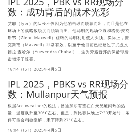
IPL 2025，PBK vs RR现场分
数：成功背后​​的战术光彩
艾耶（Iyer）的队长不仅因为他的击球而脱颖而出，而且是他在
球场上的战略敏锐度而脱颖而出。他聪明的现场位置和格伦·麦克
斯韦（Glenn Maxwell）旋转的聪明利用使人头顶。实际上，麦
克斯韦（Maxwell）非常有效，以至于他目前已经超过了尤兹文
德拉·查哈尔（Yuzvendra Chahal），这为旁遮普邦的保龄球袭
击增添了惊喜。
18:14（IST）2025年4月5日
IPL 2025，PBKS vs RR现场分
数：Mullanpur天气预报
根据Accuweather的说法，昌迪加尔有望在白天见证闷热的热
量，温度飙升至30°C左右。但是，到比赛从晚上7:30开始时，条
件可能会稍微缓解，汞下降到27°C左右。
18:04（IST）2025年4月5日