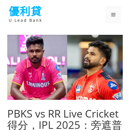
跳
優利貸
至
主
選
要
U Lead Bank
內
容
單
PBKS vs RR Live Cricket
得分，IPL 2025：旁遮普