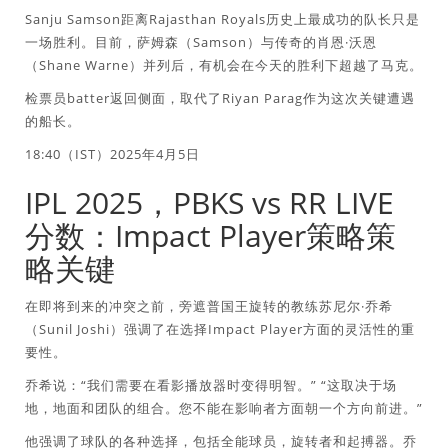
Sanju Samson距离Rajasthan Royals历史上最成功的队长只是
一场胜利。目前，萨姆森（Samson）与传奇的肖恩·沃恩
（Shane Warne）并列后，有机会在今天的胜利下超越了马克。
检票员batter返回侧面，取代了Riyan Parag作为这次关键遭遇
的船长。
18:40（IST）2025年4月5日
IPL 2025，PBKS vs RR LIVE
分数：Impact Player策略策
略关键
在即将到来的冲突之前，旁遮普国王旋转的教练苏尼尔·乔希
（Sunil Joshi）强调了在选择Impact Player方面的灵活性的重
要性。
乔希说：“我们需要在看影播放器时变得明智。” “这取决于场
地，地面和团队的组合。您不能在影响者方面朝一个方向前进。”
他强调了球队的各种选择，包括全能球员，旋转者和起搏器。乔