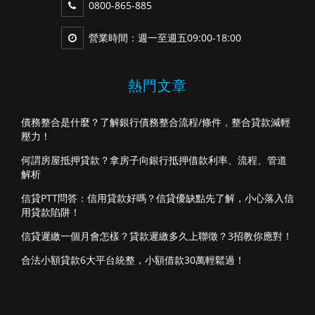
0800-865-885
營業時間：週一至週五09:00-18:00
熱門文章
債務整合是什麼？了解銀行債務整合流程/條件，整合貸款減輕
壓力！
何謂房屋抵押貸款？拿房子向銀行抵押借款利率、流程、管道
解析
信貸PTT問答：信用貸款好嗎？信貸優缺點先了解，小心落入信
用貸款陷阱！
信貸遲繳一個月會怎樣？貸款遲繳多久上聯徵？3招教你應對！
合法小額貸款6大平台統整，小額借款30萬輕鬆過！