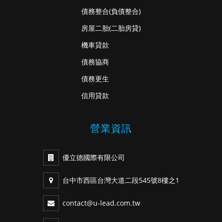
債務整合
(負債整合)
房屋二胎
(二胎房貸)
機車貸款
債務協商
債務更生
信用貸款
營業資訊
優立德國際有限公司
台中市西區台灣大道二段545號8樓之1
contact@u-lead.com.tw