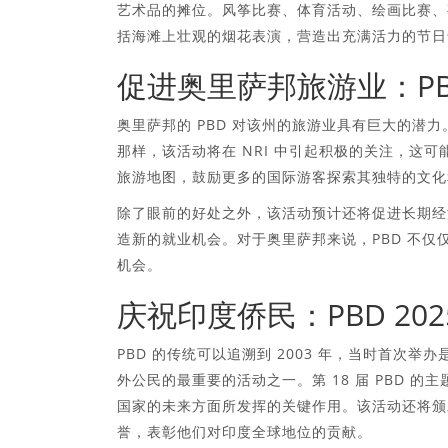
艺术品的摊位。风筝比赛、体育活动、绘画比赛、
括海滩上壮观的烟花表演，营造出充满活力的节日
促进奥里萨邦旅游业：PB
奥里萨邦的 PBD 对该州的旅游业具有巨大的潜力。正如
那样，该活动将在 NRI 中引起积极的关注，这
旅游地图，鼓励更多的国际游客探索其独特的文化
除了眼前的好处之外，该活动预计还将促进长期经
造新的就业机会。对于奥里萨邦来说，PBD 不
机会。
庆祝印度侨民：PBD 20
PBD 的传统可以追溯到 2003 年，当时首次
外公民的最重要的活动之一。第 18 届 PBD 的主题是
国家的未来方面所发挥的关键作用。该活动还将颁发 Pra
誉，表彰他们对印度全球地位的贡献。