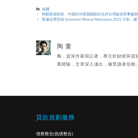
分
金錢
類
特朗普就职前，中国针对美国国防巨头对台湾提供军事援
莫迪总理启动 Grameen Bharat Mahotsav 2025 计
陶 董
陶，資深作家與記者，專注於財經與貸
業經驗，文章深入淺出，備受讀者信賴
貸款規劃服務
債務整合
(負債整合)