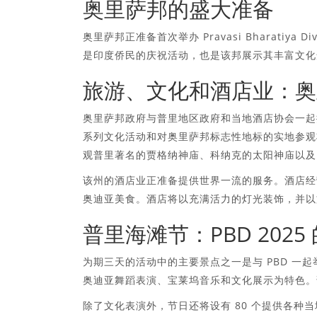
奥里萨邦的盛大准备
奥里萨邦正准备首次举办 Pravasi Bharati
是印度侨民的庆祝活动，也是该邦展示其丰富文化
旅游、文化和酒店业：奥里
奥里萨邦政府与普里地区政府和当地酒店协会一起推
系列文化活动和对奥里萨邦标志性地标的实地参观将
观普里著名的贾格纳神庙、科纳克的太阳神庙以及以 Patt
该州的酒店业正准备提供世界一流的服务。酒店经
奥迪亚美食。酒店将以充满活力的灯光装饰，并以
普里海滩节：PBD 202
为期三天的活动中的主要景点之一是与 PBD 一起举办的
奥迪亚舞蹈表演、宝莱坞音乐和文化展示为特色。该
除了文化表演外，节日还将设有 80 个提供各种当