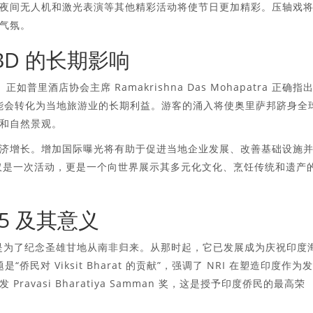
夜间无人机和激光表演等其他精彩活动将使节日更加精彩。压轴戏
气氛。
D 的长期影响
普里酒店协会主席 Ramakrishna Das Mohapatra 正确指
可能会转化为当地旅游业的长期利益。游客的涌入将使奥里萨邦跻身全
和自然景观。
济增长。增加国际曝光将有助于促进当地企业发展、改善基础设施
仅仅是一次活动，更是一个向世界展示其多元化文化、烹饪传统和遗产
25 及其意义
举办是为了纪念圣雄甘地从南非归来。从那时起，它已发展成为庆祝印度
“侨民对 Viksit Bharat 的贡献”，强调了 NRI 在塑造印度作为
vasi Bharatiya Samman 奖，这是授予印度侨民的最高荣