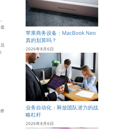
岛。
在促
苹果商务设备：MacBook Neo
真的划算吗？
迪总
2026年8月6日
和
年
。
业务自动化：释放团队潜力的战
度侨
略杠杆
2026年8月6日