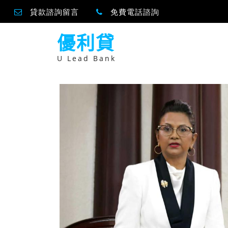
貸款諮詢留言
免費電話諮詢
跳
優利貸
至
主
要
U Lead Bank
內
容