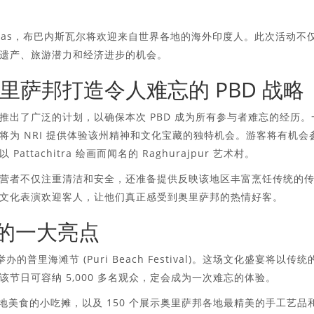
ya Divas，布巴内斯瓦尔将欢迎来自世界各地的海外印度人。此次活动不
遗产、旅游潜力和经济进步的机会。
萨邦打造令人难忘的 PBD 战略
出了广泛的计划，以确保本次 PBD 成为所有参与者难忘的经历。
为 NRI 提供体验该州精神和文化宝藏的独特机会。游客将有机会
achitra 绘画而闻名的 Raghurajpur 艺术村。
营者不仅注重清洁和安全，还准备提供反映该地区丰富烹饪传统的
文化表演欢迎客人，让他们真正感受到奥里萨邦的热情好客。
5 的一大亮点
普里海滩节 (Puri Beach Festival)。这场文化盛宴将以传统
节日可容纳 5,000 多名观众，定会成为一次难忘的体验。
地美食的小吃摊，以及 150 个展示奥里萨邦各地最精美的手工艺品