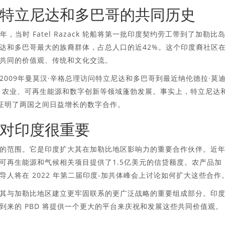
特立尼达和多巴哥的共同历史
，当时 Fatel Razack 轮船将第一批印度契约劳工带到了加勒比
达和多巴哥最大的族裔群体，占总人口的近42%。这个印度裔社区
共同的价值观、传统和文化交流。
009年曼莫汉·辛格总理访问特立尼达和多巴哥到最近纳伦德拉·莫
、农业、可再生能源和数字创新等领域蓬勃发展。事实上，特立尼达
统证明了两国之间日益增长的数字合作。
对印度很重要
的范围。它是印度扩大其在加勒比地区影响力的重要合作伙伴。近
可再生能源和气候相关项目提供了1.5亿美元的信贷额度。农产品加
人将在 2022 年第二届印度-加共体峰会上讨论如何扩大这些合作
其与加勒比地区建立更牢固联系的更广泛战略的重要组成部分。印
来的 PBD 将提供一个更大的平台来庆祝和发展这些共同价值观。