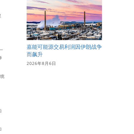
仅
嘉能可能源交易利润因伊朗战争
一
而飙升
参
2026年8月6日
传统
的
和