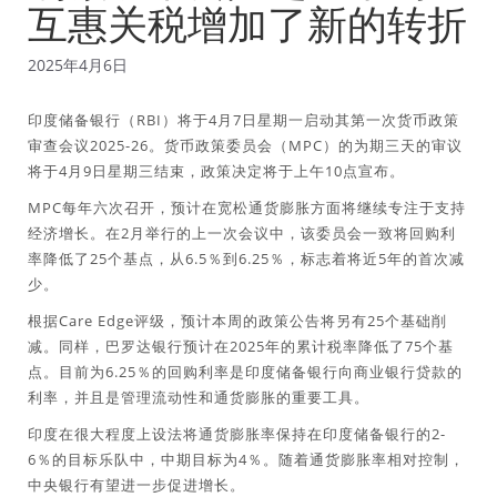
互惠关税增加了新的转折
2025年4月6日
印度储备银行（RBI）将于4月7日星期一启动其第一次货币政策
审查会议2025-26。货币政策委员会（MPC）的为期三天的审议
将于4月9日星期三结束，政策决定将于上午10点宣布。
MPC每年六次召开，预计在宽松通货膨胀方面将继续专注于支持
经济增长。在2月举行的上一次会议中，该委员会一致将回购利
率降低了25个基点，从6.5％到6.25％，标志着将近5年的首次减
少。
根据Care Edge评级，预计本周的政策公告将另有25个基础削
减。同样，巴罗达银行预计在2025年的累计税率降低了75个基
点。目前为6.25％的回购利率是印度储备银行向商业银行贷款的
利率，并且是管理流动性和通货膨胀的重要工具。
印度在很大程度上设法将通货膨胀率保持在印度储备银行的2-
6％的目标乐队中，中期目标为4％。随着通货膨胀率相对控制，
中央银行有望进一步促进增长。