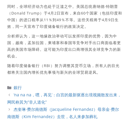
同时，全球经济动力也处于泛滥之中。美国总统唐纳德·特朗普
（Donald Trump）于4月2日宣布，来自60个国家（包括印度和
中国）的进口税率从11％到49％不等。这些关税将于4月9日生
效，同一天宣布了印度储备银行的政策决定。
分析师认为，这一地缘政治举动可以发挥印度的优势，因为中
国，越南，孟加拉国，柬埔寨和泰国等竞争对手出口商面临着更
高的美国市场障碍。这可能为印度出口商增强其全球竞争力的新
机会。
随着印度储备银行（RBI）努力调整其货币立场，所有人的目光
都将关注国内增长优先事项与新兴的全球贸易逆风。
分
銀行
類
‘na na na，嘿，再见’：白宫的最新驱逐出境视频散发出来，
网民称其为“非人道化”
杰奎琳·费尔南德斯（Jacqueline Fernandez）母亲金·费尔
南德斯（Kim Fernandez）去世，名人来参加葬礼