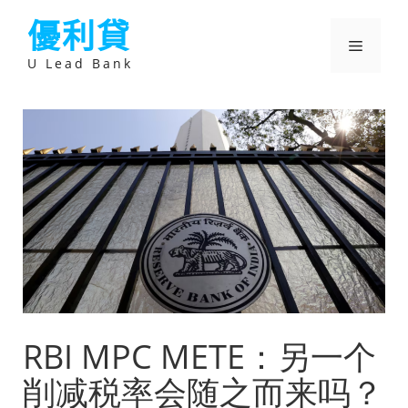
跳
優利貸
至
主
選
要
U Lead Bank
內
容
單
RBI MPC METE：另一个
削减税率会随之而来吗？