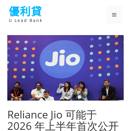
跳
優利貸
至
主
選
要
U Lead Bank
內
容
單
Reliance Jio 可能于
2026 年上半年首次公开