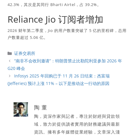
42.3%，其次是其同行 Bharti Airtel，占 39.2%。
Reliance Jio 订阅者增加
2026 财年第二季度，Jio 的用户数量突破了 5 亿的里程碑，总用
户数量超过 5.06 亿。
分
证券交易所
類
“南非不会收到邀请”：特朗普禁止比勒陀利亚参加 2026 年
G20 峰会
Infosys 2025 年回购已于 11 月 26 日结束：杰富瑞
(Jefferies) 预计上涨 11% – 以下是推动这一行动的原因
陶 董
陶，資深作家與記者，專注於財經與貸款領
域，致力於提供讀者實用的財務建議與最新
資訊。擁有多年媒體從業經驗，文章深入淺