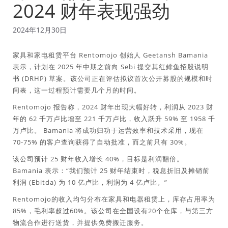
2024 财年表现强劲
2024年12月30日
家具和家电租赁平台 Rentomojo 创始人 Geetansh Bamania
表示，计划在 2025 年中期之前向 Sebi 提交其红鲱鱼招股说明
书 (DRHP) 草案。该公司正在评估拟议首次公开募股的规模和时
间表，这一过程预计需要几个月的时间。
Rentomojo 报告称，2024 财年出现大幅好转，利润从 2023 财
年的 62 千万卢比增至 221 千万卢比，收入跃升 59% 至 1958 千
万卢比。 Bamania 将成功归功于运营效率和技术采用，现在
70-75% 的客户查询获得了自动批准，而之前只有 30%。
该公司预计 25 财年收入增长 40%，目标是利润翻倍。
Bamania 表示：“我们预计 25 财年结束时，税息折旧及摊销前
利润 (Ebitda) 为 10 亿卢比，利润为 4 亿卢比。”
Rentomojo的收入均匀分布在家具和电器租赁上，库存占用率为
85%，毛利率超过60%。该公司在全国设有20个仓库，与第三方
物流合作进行送货，并提供免费搬迁服务。