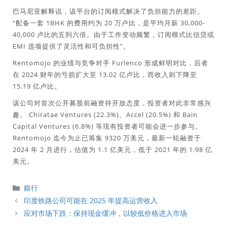
巴马尼亚解释说，该平台的订阅模式解决了负担能力的差距。
“配备一套 1BHK 的费用约为 20 万卢比，是平均月薪 30,000-
40,000 卢比的五到六倍。由于工作变动频繁，订阅模式比信贷或
EMI 选项提供了灵活性和可负担性”。
Rentomojo 的业绩与竞争对手 Furlenco 形成鲜明对比，后者
在 2024 财年的亏损扩大至 13.02 亿卢比，而收入则下降至
15.19 亿卢比。
该公司对首次公开募股前融资持开放态度，投资者对此非常感兴
趣。 Chiratae Ventures (22.3%)、Accel (20.5%) 和 Bain
Capital Ventures (6.8%) 等现有投资者可能会进一步参与。
Rentomojo 迄今为止已筹集 9320 万美元，最新一轮融资于
2024 年 2 月进行，估值为 1.1 亿美元，低于 2021 年的 1.98 亿
美元。
分
銀行
類
印度铁路公司可能在 2025 年提高运营收入
应对市场下跌：保持现金缓冲，以较低价格进入市场