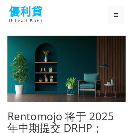
跳
優利貸
至
主
選
要
U Lead Bank
內
容
單
Rentomojo 将于 2025
年中期提交 DRHP；