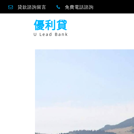
貸款諮詢留言
免費電話諮詢
跳
優利貸
至
主
要
U Lead Bank
內
容