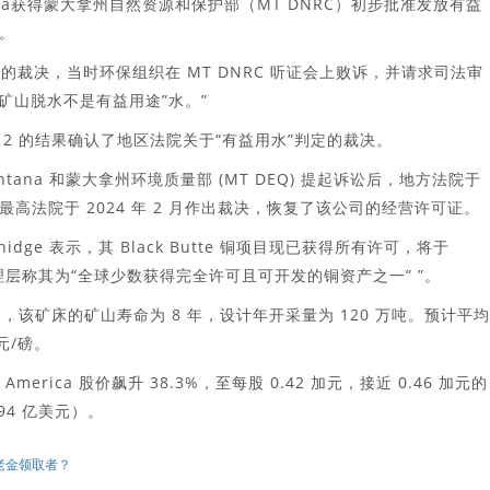
Montana获得蒙大拿州自然资源和保护部（MT DNRC）初步批准发放有益
。
C 的裁决，当时环保组织在 MT DNRC 听证会上败诉，并请求司法审
“矿山脱水不是有益用途”水。”
 比 2 的结果确认了地区法院关于“有益用水”判定的裁决。
ntana 和蒙大拿州环境质量部 (MT DEQ) 提起诉讼后，地方法院于
，最高法院于 2024 年 2 月作出裁决，恢复了该公司的经营许可证。
Greenidge 表示，其 Black Butte 铜项目现已获得所有许可，将于
 管理层称其为“全球少数获得完全许可且可开发的铜资产之一” ”。
基础，该矿床的矿山寿命为 8 年，设计年开采量为 120 万吨。预计平均
美元/磅。
 America 股价飙升 38.3%，至每股 0.42 加元，接近 0.46 加元的
.94 亿美元）。
老金领取者？