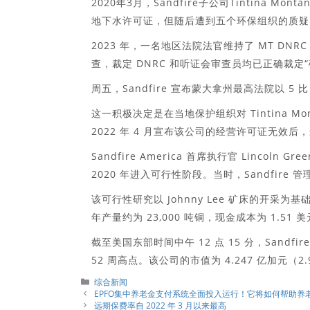
2020年3月，Sandfire子公司Tintina 
地下水许可证，但随后遭到五个环保组织的质疑
2023 年，一名地区法院法官维持了 MT DNR
查，裁定 DNRC 和听证会审查员均已正确裁定
周五，Sandfire 宣布蒙大拿州最高法院以 5
这一积极决定是在当地保护组织对 Tintina Mo
2022 年 4 月宣布该公司的经营许可证无效后
Sandfire America 首席执行官 Lincoln 
2020 年进入可行性阶段。当时，Sandfire
该可行性研究以 Johnny Lee 矿床的开采为
年产量约为 23,000 吨铜，现金成本为 1.51 
截至美国东部时间中午 12 点 15 分，Sandfire
52 周高点。该公司的市值为 4.247 亿加元（2
分
综合新闻
類
EPFO集中养老金支付系统全面投入运行！它将如何帮助养
远期保费率自 2022 年 3 月以来最高