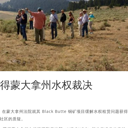
ica 赢得蒙大拿州水权裁决
XV：SFR）在蒙大拿州法院就其 Black Butte 铜矿项目缓解水权租赁问题获得
社区的质疑。