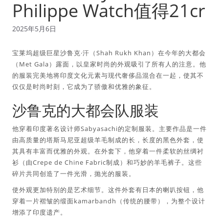
Philippe Watch值得21cr
2025年5月6日
宝莱坞超级巨星沙鲁克·汗（Shah Rukh Khan）在今年的大都会
（Met Gala）露面，以皇家时尚的外观吸引了所有人的注意。他
的服装完美地将印度文化元素与现代奢侈品混合在一起，使其不
仅仅是时尚时刻，它成为了骄傲和优雅的象征。
沙鲁克的大都会队服装
他穿着印度著名设计师Sabyasachi的定制服装。主要作品是一件
由高质量的塔斯马尼亚超级羊毛制成的长，长度的黑色外套，使
其具有丰富而优雅的外观。在外套下，他穿着一件柔软的丝绸衬
衫（由Crepe de Chine Fabric制成）和巧妙的羊毛裤子。这些
碎片共同创造了一件光滑，抛光的服装。
使外观更加特别的是艺术细节。这件外套有日本的喇叭按钮，他
穿着一片褶皱的缎面kamarbandh（传统的腰带），为整个设计
增添了印度遗产。