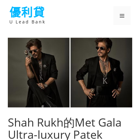
跳
優利貸
至
主
選
要
U Lead Bank
內
容
單
Shah Rukh的Met Gala
Ultra-luxury Patek