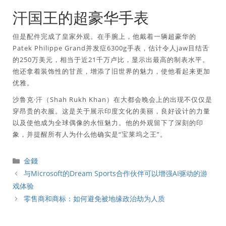
汗国王的超豪华手表
但是配件完成了皇家外观。在手腕上，他戴着一辆超豪华的
Patek Philippe Grand并发症6300g手表，估计令人jaw目结舌
的250万美元，相当于近21千万卢比，显示出最高的制表水平。
他还拿着装饰性的甘蔗，增添了旧世界的魅力，使他看起来更加
优雅。
沙鲁克·汗（Shah Rukh Khan）在大都会晚会上的出现不仅仅是
穿昂贵的衣服。这是关于展示印度文化的美丽，良好设计的力量
以及使他成为全球偶像的永恒魅力。他的外观留下了深刻的印
象，并提醒所有人为什么他确实是“宝莱坞之王”。
分
金錢
類
与Microsoft的Dream Sports合作伙伴可以增强AI驱动的游
戏体验
零售商和商标：如何避免被地缘政治劫为人质