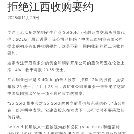
拒绝江西收购要约
2025年11月29日
专注于厄瓜多尔的铜矿生产商 SolGold（伦敦证券交易所股票代
码：SOLG）周五透露，该公司已拒绝了中国江西铜业有限公司
提出的初步有条件收购要约，这是不到一周内收到的第二份收购
要约。
这家专注于厄瓜多尔的黄金和铜矿开采公司的股价周五在伦敦上
涨 14%，收于每股 29.55 便士。
江西铜业已经是 SolGold 的最大股东，持有 12% 的股份，提议
每股 26 便士。 11 月 23 日，该矿业公司董事会一致拒绝了这家
中国集团提出的另一项不具约束力的提案。
“SolGold 董事会对 SolGold 的独立前景仍然充满信心，”该公司
在一份声明中表示。它建议股东在考虑下一步行动时不要采取任
何行动。
SolGold 长期以来一直被视为必和必拓 (ASX: BHP) 和纽蒙特
(NYSE: NEM) 等西方主要矿商的潜在目标，这两家公司分别持有