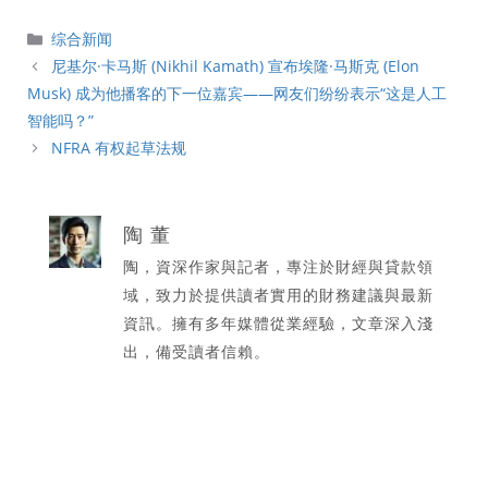
分
综合新闻
類
尼基尔·卡马斯 (Nikhil Kamath) 宣布埃隆·马斯克 (Elon
Musk) 成为他播客的下一位嘉宾——网友们纷纷表示“这是人工
智能吗？”
NFRA 有权起草法规
陶 董
陶，資深作家與記者，專注於財經與貸款領
域，致力於提供讀者實用的財務建議與最新
資訊。擁有多年媒體從業經驗，文章深入淺
出，備受讀者信賴。