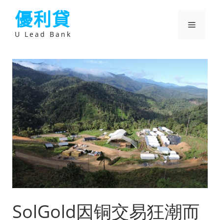
跳
優利貸
至
主
選
要
U Lead Bank
內
容
單
SolGold因铜交易狂潮而