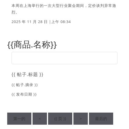
本周在上海举行的一次大型行业聚会期间，定价谈判异常激
烈。
2025 年 11 月 28 日 |上午 08:34
{{商品.名称}}
{{ 帖子.标题 }}
{{ 帖子.摘录 }}
{{ 发布日期 }}
第一的
<
{{ 页 }}
>
最后的