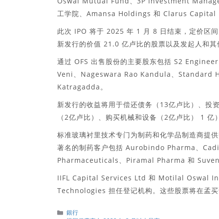
Oswal Mutual Fund、3P Investment Manage
工学院、Amansa Holdings 和 Clarus Capital
此次 IPO 将于 2025 年 1 月 8 日结束，定价
新发行的价值 21.0 亿卢比的股票以及发起人和其他
通过 OFS 出售股份的主要股东包括 S2 Engineering 
Veni、Nageswara Rao Kandula、Standard Ho
Katragadda。
新发行的收益将用于偿还债务（13亿卢比）、投资全资子公
（2亿卢比）、购买机械和设备（2亿卢比） 1 
标准玻璃衬里技术专门为制药和化学品制造商提供
著名的制药客户包括 Aurobindo Pharma、Cadila P
Pharmaceuticals、Piramal Pharma 和 Suven
IIFL Capital Services Ltd 和 Motilal 
Technologies 担任登记机构。这些股票将
分
銀行