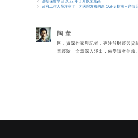
類
远期保费率自 2022 年 3 月以来最高
政府工作人员注意了！为医院发布的新 CGHS 指南 – 详情
陶 董
陶，資深作家與記者，專注於財經與貸
業經驗，文章深入淺出，備受讀者信賴