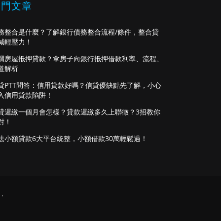
熱門文章
務整合是什麼？了解銀行債務整合流程/條件，整合貸
減輕壓力！
謂房屋抵押貸款？拿房子向銀行抵押借款利率、流程、
道解析
貸PTT問答：信用貸款好嗎？信貸優缺點先了解，小心
入信用貸款陷阱！
貸遲繳一個月會怎樣？貸款遲繳多久上聯徵？3招教你
對！
法小額貸款6大平台統整，小額借款30萬輕鬆過！
.