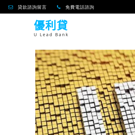
貸款諮詢留言
免費電話諮詢
跳
優利貸
至
主
要
U Lead Bank
內
容