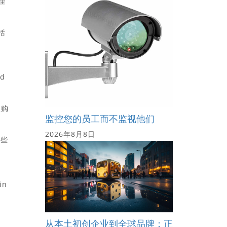
省理
括
ad
收购
监控您的员工而不监视他们
2026年8月8日
一些
in
从本土初创企业到全球品牌：正