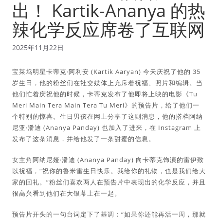
出！ Kartik-Ananya 的热
辣化学反应席卷了互联网
2025年11月22日
宝莱坞明星卡蒂克·阿利安 (Kartik Aaryan) 今天庆祝了他的 35
岁生日，他的粉丝们在社交媒体上充斥着祝福、照片和编辑。当
他们忙着庆祝他的时候，卡蒂克发布了他即将上映的电影《Tu
Meri Main Tera Main Tera Tu Meri》的预告片，给了他们一
个特别的惊喜。生日男孩在网上分享了这则消息，他的搭档阿纳
尼亚·潘迪 (Ananya Panday) 也加入了进来，在 Instagram 上
发布了这条消息，并给他发了一条甜蜜的信息。
女主角阿纳尼娅·潘迪 (Ananya Panday) 向卡蒂克饰演的雷伊致
以祝福，“祝你的鲁米雷生日快乐。我给你的礼物，也是我们给大
家的回礼。”粉丝们喜欢两人在预告片中表现出的化学反应，并且
很高兴看到他们在大银幕上在一起。
预告片开头的一句台词定下了基调：“如果你还能再活一周，那就