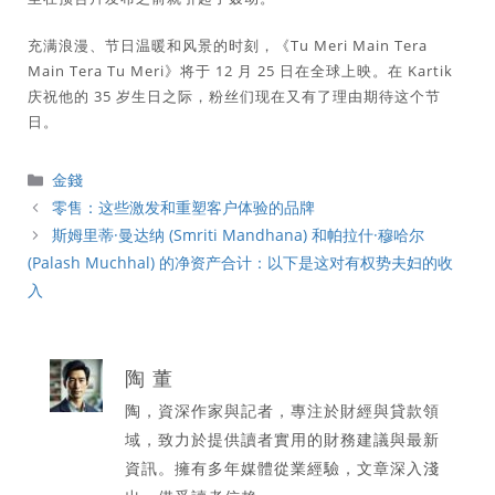
充满浪漫、节日温暖和风景的时刻，《Tu Meri Main Tera
Main Tera Tu Meri》将于 12 月 25 日在全球上映。在 Kartik
庆祝他的 35 岁生日之际，粉丝们现在又有了理由期待这个节
日。
分
金錢
類
零售：这些激发和重塑客户体验的品牌
斯姆里蒂·曼达纳 (Smriti Mandhana) 和帕拉什·穆哈尔
(Palash Muchhal) 的净资产合计：以下是这对有权势夫妇的收
入
陶 董
陶，資深作家與記者，專注於財經與貸款領
域，致力於提供讀者實用的財務建議與最新
資訊。擁有多年媒體從業經驗，文章深入淺