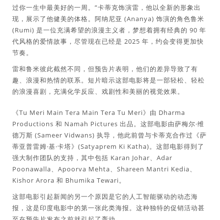
过你一生中最美好的一周。”卡蒂克饰演雷，他以全新的形象出
现，展示了他健美的体格。阿纳尼亚 (Ananya) 饰演的角色鲁米
(Rumi) 是一位充满希望的浪漫主义者，梦想着拥有经典的 90 年
代风格的爱情故事，尽管现在已经是 2025 年，约会变得更加快
节奏。
雷和鲁米彼此截然不同，但预告片表明，他们的差异导致了有
趣、浪漫和热情的联系。短片暗示这部电影将是一部轻松、轻松
的浪漫喜剧，充满化学反应、戏剧性和美丽的视觉效果。
《Tu Meri Main Tera Main Tera Tu Meri》由 Dharma
Productions 和 Namah Pictures 出品。这部电影由萨梅尔·维
德万斯 (Sameer Vidwans) 执导，他此前曾与卡蒂克合作过《萨
蒂亚普雷姆·基·卡塔》(Satyaprem Ki Katha)。这部电影得到了
强大制作团队的支持，其中包括 Karan Johar、Adar
Poonawalla、Apoorva Mehta、Shareen Mantri Kedia、
Kishor Arora 和 Bhumika Tewari。
这部电影引起新闻的另一个原因是它的人工智能驱动的动态海
报，这是印度电影中的第一张此类海报。这种独特的促销活动甚
至在预告片发布之前就引起了轰动。