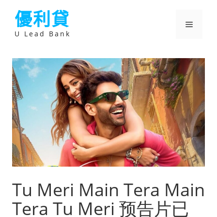
跳
優利貸
至
主
選
要
U Lead Bank
內
容
單
Tu Meri Main Tera Main
Tera Tu Meri 预告片已