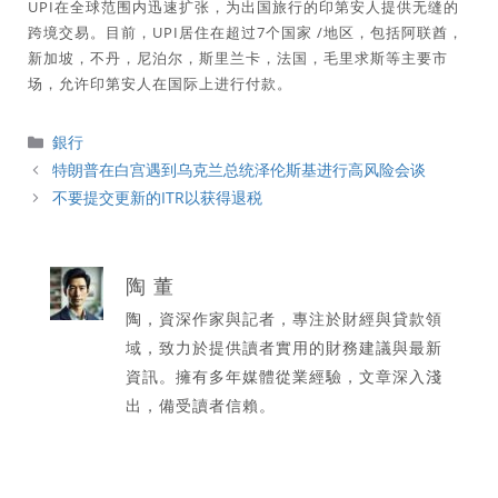
UPI在全球范围内迅速扩张，为出国旅行的印第安人提供无缝的
跨境交易。目前，UPI居住在超过7个国家 /地区，包括阿联酋，
新加坡，不丹，尼泊尔，斯里兰卡，法国，毛里求斯等主要市
场，允许印第安人在国际上进行付款。
分
銀行
類
特朗普在白宫遇到乌克兰总统泽伦斯基进行高风险会谈
不要提交更新的ITR以获得退税
陶 董
陶，資深作家與記者，專注於財經與貸款領
域，致力於提供讀者實用的財務建議與最新
資訊。擁有多年媒體從業經驗，文章深入淺
出，備受讀者信賴。