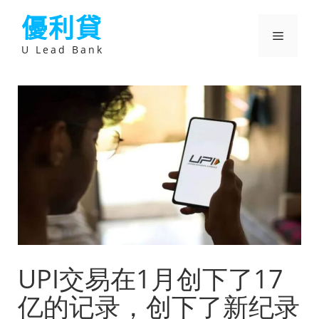
跳
優利貸
至
主
選
要
U Lead Bank
內
容
單
UPI交易在1月创下了17
亿的记录，创下了新纪录