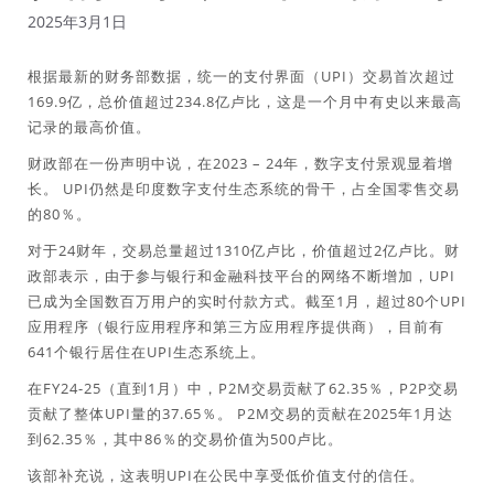
2025年3月1日
根据最新的财务部数据，统一的支付界面（UPI）交易首次超过
169.9亿，总价值超过234.8亿卢比，这是一个月中有史以来最高
记录的最高价值。
财政部在一份声明中说，在2023 – 24年，数字支付景观显着增
长。 UPI仍然是印度数字支付生态系统的骨干，占全国零售交易
的80％。
对于24财年，交易总量超过1310亿卢比，价值超过2亿卢比。财
政部表示，由于参与银行和金融科技平台的网络不断增加，UPI
已成为全国数百万用户的实时付款方式。截至1月，超过80个UPI
应用程序（银行应用程序和第三方应用程序提供商），目前有
641个银行居住在UPI生态系统上。
在FY24-25（直到1月）中，P2M交易贡献了62.35％，P2P交易
贡献了整体UPI量的37.65％。 P2M交易的贡献在2025年1月达
到62.35％，其中86％的交易价值为500卢比。
该部补充说，这表明UPI在公民中享受低价值支付的信任。