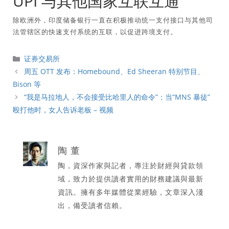
UPI 与其他国家互联互通
除欧洲外，印度储备银行一直在积极推动统一支付接口与其他司
法管辖区的快速支付系统的互联，以促进跨境支付。
分
证券交易所
類
周五 OTT 发布：Homebound、Ed Sheeran 特别节目、
Bison 等
“我是马拉地人，不会接受比哈里人的命令”：当“MNS 暴徒”
殴打他时，女人告诉老板 – 视频
陶 董
陶，資深作家與記者，專注於財經與貸款領
域，致力於提供讀者實用的財務建議與最新
資訊。擁有多年媒體從業經驗，文章深入淺
出，備受讀者信賴。