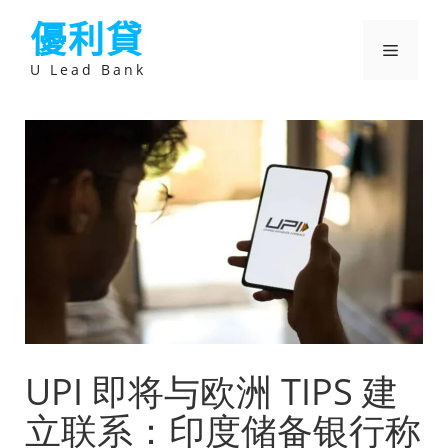
跳
優利貸
至
主
選
要
U Lead Bank
內
容
單
UPI 即将与欧洲 TIPS 建
立联系：印度储备银行称