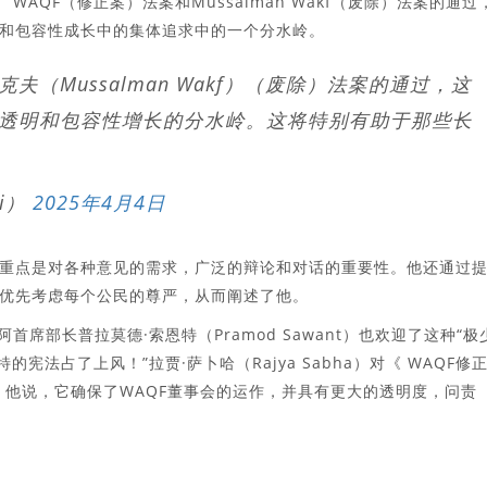
WAQF（修正案）法案和Mussalman Wakf（废除）法案的通过
和包容性成长中的集体追求中的一个分水岭。
夫（Mussalman Wakf）（废除）法案的通过，这
透明和包容性增长的分水岭。这将特别有助于那些长
di）
2025年4月4日
重点是对各种意见的需求，广泛的辩论和对话的重要性。他还通过
优先考虑每个公民的尊严，从而阐述了他。
果阿首席部长普拉莫德·索恩特（Pramod Sawant）也欢迎了这种“极
宪法占了上风！”拉贾·萨卜哈（Rajya Sabha）对《 WAQF修
，他说，它确保了WAQF董事会的运作，并具有更大的透明度，问责