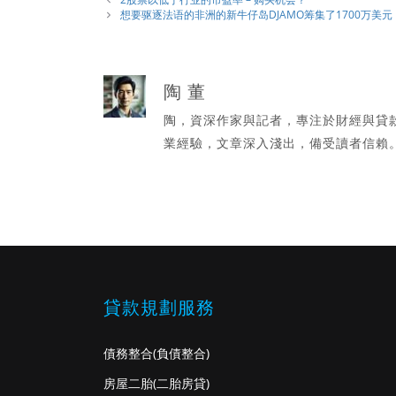
想要驱逐法语的非洲的新牛仔岛DJAMO筹集了1700万美元
陶 董
陶，資深作家與記者，專注於財經與貸
業經驗，文章深入淺出，備受讀者信賴
貸款規劃服務
債務整合
(負債整合)
房屋二胎
(二胎房貸)