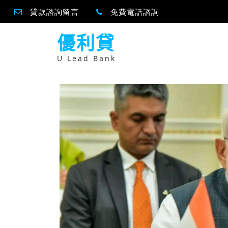
貸款諮詢留言
免費電話諮詢
跳
優利貸
至
主
要
U Lead Bank
內
容