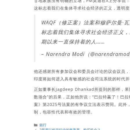
甘地家族没有明确的立场，PM莫迪在X上分享说：“ 
这标志着我们在集体寻求社会经济的正义，透明度
WAQF（修正案）法案和穆萨尔曼·瓦克
标志着我们集体寻求社会经济正义，
期以来一直保持着的人……
– Narendra Modi（@narendramo
他还感谢所有参加议会和委员会讨论的议会议员，
印度将如何进入具有敏感的社会司法系统的时代并
正如董事长Jagdeep Dhankad所提到的那样，
数场合”的后果，正如他所说：“巴拉特赢了！巴拉特的
案》第2025号法案的有争议立法表示赞同。此外
制，包容性代表和有效的管理。
分
銀行
類
2股票以低于行业的市盈率 – 购买机会？