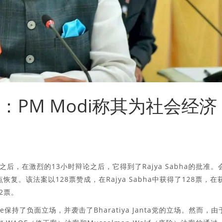
年：PM Modi称其为社会经济
正案之后，在激烈的13小时辩论之后，它得到了Rajya Sabha的批准。
恢复。该法案以128票赞成，在Rajya Sabha中获得了128票，在
32票。
harge保持了负面立场，并袭击了Bharatiya Janta党的立场。然而，由