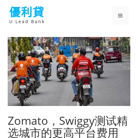
跳
優利貸
至
主
選
要
U Lead Bank
內
容
單
Zomato，Swiggy测试精
选城市的更高平台费用