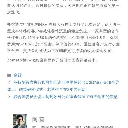
前达到10卢比。通过最新的实验，客户现在正在研究收费的第一
次迭代。
餐馆通过行业机构NRAI在很大程度上支持了此类远足，认为将一
些成本转移给客户会减轻餐馆沉重的佣金负担。一家典型的合作
伙伴餐厅以15％至30％的价格支付，付款费用另外1.8％，促销
费用为5-10％，总计高达订单价值的40％。通过使客户支付少量
平台费，交货公司被认为正在朝着更可持续的收入模式发展。
Zomato和Swiggy直到媒体开始时才回应评论请求。
分
金錢
類
英特尔首席执行官可能会访问奥里萨邦（Odisha）参加半导
体工厂的突破性仪式；芯片生产在2年内开始
联合国委员会说，葡萄牙对公众审查保留了有关锂矿的信息
陶 董
陶，資深作家與記者，專注於財經與貸款領