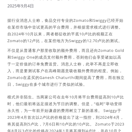
2025年9月4日
据行业消息人士称，食品交付专业的Zomato和Swiggy已经开始
在某些市场中尝试更高的平台费用，并根据需求模式进行调整。
自2024年10月以来，两者都征收的平底10卢比的税额正在
Zomato的12卢比，在某些地方为Swiggy的12.70卢比的测试。
不仅是从普通客户那里收取的额外费用，而且还向Zomato Gold
和Swiggy One的成员支付额外费用，否则他们会享受诸如以高
于一定价值的订单免费送货。消息人士称，此举不再是立即收
入，而是要测试客户在高峰期愿意吸收额外费用的程度。例如，
Zomato在孟买的Ganesh Chaturthi期间提高了费用，而在独立
日，Swiggy在多个城市进行了类似的试验。
模式并非陌生。当两家公司在去年10月将平台费用提高到10卢比
时，他们最初将远足描述为节日的调整。但是，“临时”举动变得
永久性，为一年前开始谦虚的费用树立了新的基准。 Swiggy于
2023年4月首次以2卢比的价格提出了这一指控，到2024年4月，
将其提高到5卢比，7月6日和10卢比的10卢比。 Zomato于2023
年8月以3卢比的价格在2024年1月将其撞到4卢比，并在10月之