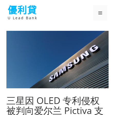
跳
優利貸
至
主
選
要
U Lead Bank
內
容
單
三星因 OLED 专利侵权
被判向爱尔兰 Pictiva 支