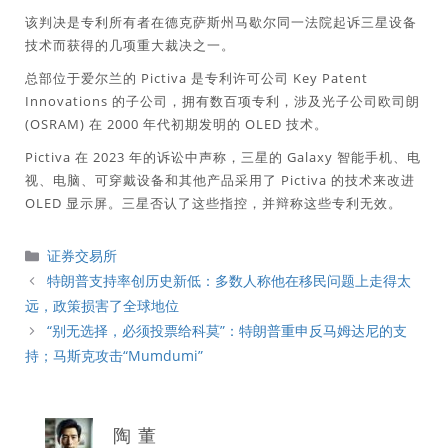
该判决是专利所有者在德克萨斯州马歇尔同一法院起诉三星设备
技术而获得的几项重大裁决之一。
总部位于爱尔兰的 Pictiva 是专利许可公司 Key Patent
Innovations 的子公司，拥有数百项专利，涉及光子公司欧司朗
(OSRAM) 在 2000 年代初期发明的 OLED 技术。
Pictiva 在 2023 年的诉讼中声称，三星的 Galaxy 智能手机、电
视、电脑、可穿戴设备和其他产品采用了 Pictiva 的技术来改进
OLED 显示屏。三星否认了这些指控，并辩称这些专利无效。
分
证券交易所
類
特朗普支持率创历史新低：多数人称他在移民问题上走得太
远，政策损害了全球地位
“别无选择，必须投票给科莫”：特朗普重申反马姆达尼的支
持；马斯克攻击“Mumdumi”
陶 董