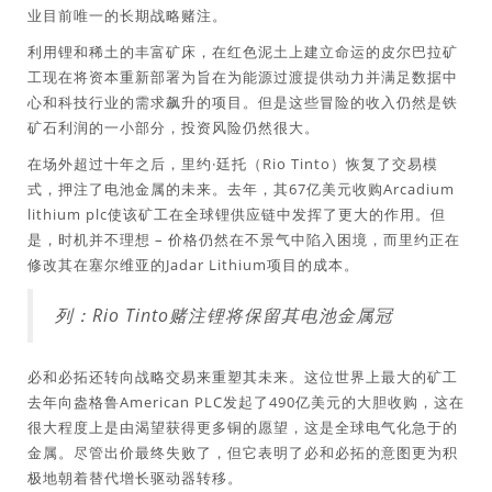
业目前唯一的长期战略赌注。
利用锂和稀土的丰富矿床，在红色泥土上建立命运的皮尔巴拉矿
工现在将资本重新部署为旨在为能源过渡提供动力并满足数据中
心和科技行业的需求飙升的项目。但是这些冒险的收入仍然是铁
矿石利润的一小部分，投资风险仍然很大。
在场外超过十年之后，里约·廷托（Rio Tinto）恢复了交易模
式，押注了电池金属的未来。去年，其67亿美元收购Arcadium
lithium plc使该矿工在全球锂供应链中发挥了更大的作用。但
是，时机并不理想 – 价格仍然在不景气中陷入困境，而里约正在
修改其在塞尔维亚的Jadar Lithium项目的成本。
列：Rio Tinto赌注锂将保留其电池金属冠
必和必拓还转向战略交易来重塑其未来。这位世界上最大的矿工
去年向盎格鲁American PLC发起了490亿美元的大胆收购，这在
很大程度上是由渴望获得更多铜的愿望，这是全球电气化急于的
金属。尽管出价最终失败了，但它表明了必和必拓的意图更为积
极地朝着替代增长驱动器转移。