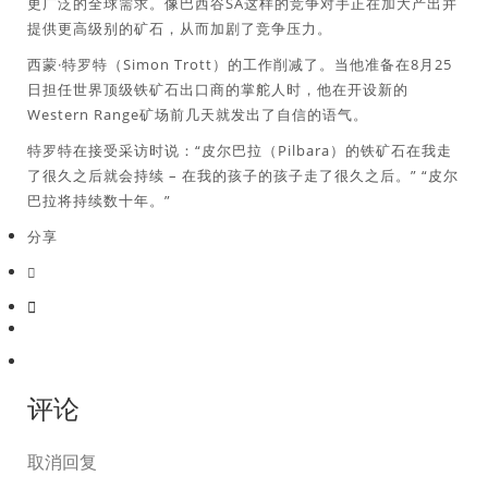
更广泛的全球需求。像巴西谷SA这样的竞争对手正在加大产出并
提供更高级别的矿石，从而加剧了竞争压力。
西蒙·特罗特（Simon Trott）的工作削减了。当他准备在8月25
日担任世界顶级铁矿石出口商的掌舵人时，他在开设新的
Western Range矿场前几天就发出了自信的语气。
特罗特在接受采访时说：“皮尔巴拉（Pilbara）的铁矿石在我走
了很久之后就会持续 – 在我的孩子的孩子走了很久之后。” “皮尔
巴拉将持续数十年。”
分享
评论
取消回复