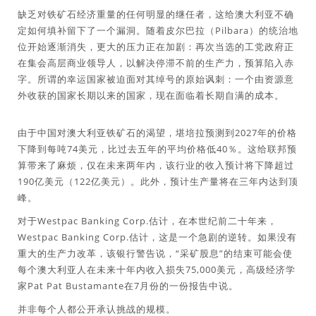
缺乏对铁矿石经济重量的任何明显的继任者，这给澳大利亚不确
定如何填补留下了一个漏洞。随着皮尔巴拉（Pilbara）的统治地
位开始逐渐消失，更大的压力正在加剧：再次当选的工党政府正
在集会高层商业领导人，以解决停滞不前的生产力，预算陷入赤
字。所谓的幸运国家被迫面对其绰号的原始讽刺：一个由资源意
外收获的国家长期以来的国家，现在面临着长期自满的成本。
由于中国对澳大利亚铁矿石的渴望，堪培拉预测到2027年的价格
下降到每吨74美元，比过去五年的平均价格低40％。这给联邦预
算带来了麻烦，仅在未来两年内，该行业的收入预计将下降超过
190亿美元（122亿美元）。此外，预计生产量将在三年内达到顶
峰。
对于Westpac Banking Corp.估计，在本世纪前二十年来，
Westpac Banking Corp.估计，这是一个急剧的逆转。如果没有
重大的生产力改革，该银行警告说，“采矿股息”的结束可能会使
每个澳大利亚人在未来十年内收入损失75,000美元，高级经济学
家Pat Pat Bustamante在7月份的一份报告中说。
并非每个人都公开承认挑战的规模。