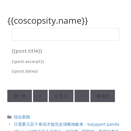
{{coscopsity.name}}
{{post.title}}
{{post.excerpt}}
{{post.date}}
第一的
<
{{ 页 }}
>
最后的
分
综合新闻
類
只需要几百个单词才能完全清晰地账单：baijayant panda