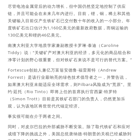
尽管电池金属背后的动力增长，但中国仍然坚定地控制了供应
链，并且可能会在未来几年内进行。目前，锂，铜，稀土和其他
关键输入目前仅产生铁矿石已交付数十年的收入的一小部分。年
度铁矿石出口估计为1,160亿美元的最新政府数据，而铜运输的
130亿美元和锂的46亿美元。
南澳大利亚大学地质学家兼副教授卡罗琳·泰迪（Caroline
Tiddy）说：“关键矿产对澳大利亚的经济，多元化的商品组合和
净零计划的野心很重要，但对铁矿石来说不是可行的替代方案。”
Fortescue创始人兼亿万富翁安德鲁·福雷斯特（Andrew
Forrest）是该行业最响亮的绿色技术倡导者之一，并警告说，
如果澳大利亚未能适应全球需求，则Pilbara风险成为“荒原”。里
约·廷托（Rio Tinto）即将上任的首席执行官西蒙·特罗特
（Simon Trott）目前是其铁矿石部门的负责人，仍然更加乐
观，认为该地区将世世代代锚定经济。
事实很可能在介于两者之间。
同时，对皮尔巴拉的外部威胁不断安装。除了取代铁矿石和应对
成绩下降的挑战之外，美国总统唐纳德·特朗普的关税已经威胁到