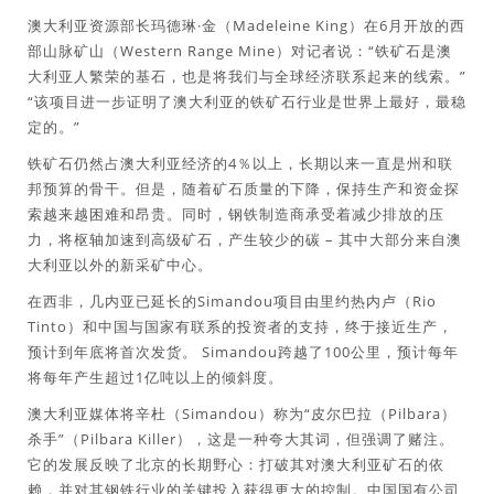
澳大利亚资源部长玛德琳·金（Madeleine King）在6月开放的西
部山脉矿山（Western Range Mine）对记者说：“铁矿石是澳
大利亚人繁荣的基石，也是将我们与全球经济联系起来的线索。”
“该项目进一步证明了澳大利亚的铁矿石行业是世界上最好，最稳
定的。”
铁矿石仍然占澳大利亚经济的4％以上，长期以来一直是州和联
邦预算的骨干。但是，随着矿石质量的下降，保持生产和资金探
索越来越困难和昂贵。同时，钢铁制造商承受着减少排放的压
力，将枢轴加速到高级矿石，产生较少的碳 – 其中大部分来自澳
大利亚以外的新采矿中心。
在西非，几内亚已延长的Simandou项目由里约热内卢（Rio
Tinto）和中国与国家有联系的投资者的支持，终于接近生产，
预计到年底将首次发货。 Simandou跨越了100公里，预计每年
将每年产生超过1亿吨以上的倾斜度。
澳大利亚媒体将辛杜（Simandou）称为“皮尔巴拉（Pilbara）
杀手”（Pilbara Killer），这是一种夸大其词，但强调了赌注。
它的发展反映了北京的长期野心：打破其对澳大利亚矿石的依
赖，并对其钢铁行业的关键投入获得更大的控制。中国国有公司