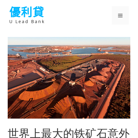
跳
優利貸
至
主
選
要
U Lead Bank
內
容
單
世界上最大的铁矿石意外