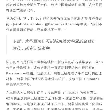
越来越多地与全球矿工合作，包括中国鲍威钢铁集团，该公司拥
有西部范围的46％。
里约·廷托（Rio Tinto）即将离开的首席执行官雅各布·斯托什尔
姆（Jakob Stausholm）在Baowu Partnership中说：“我们不
仅在揭露新的行动，还在庆祝下一章。”
专栏：大型西南矿可以结束澳大利亚的金铁矿
时代，或者开始新的
演讲的目的是强调力量和连续性：新坑里的矿石被堆放在一条18
公里的传送带上，该传送带将一直滚动到里约热内托现有的
Paraburdoo植物。但是该工厂现在已经处理了半个世纪的处理
材料 – 随着中国的供应和需求清洁矿石，皮尔巴拉（Pilbara）
开始显示其年龄。
在本世纪的大部分时间里，皮尔巴拉（Pilbara）的铁矿石以
62％的金属罚款已经建立了全球标准 – 这是全球价格，交易和运
输的等级。但是该基准现在处于压力下。随着材料质量下降的质
量，定价机构普拉茨计划从明年开始将基准提高到61％，这是一