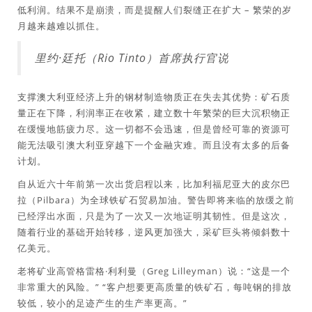
低利润。结果不是崩溃，而是提醒人们裂缝正在扩大 – 繁荣的岁
月越来越难以抓住。
里约·廷托（Rio Tinto）首席执行官说
支撑澳大利亚经济上升的钢材制造物质正在失去其优势：矿石质
量正在下降，利润率正在收紧，建立数十年繁荣的巨大沉积物正
在缓慢地筋疲力尽。这一切都不会迅速，但是曾经可靠的资源可
能无法吸引澳大利亚穿越下一个金融灾难。而且没有太多的后备
计划。
自从近六十年前第一次出货启程以来，比加利福尼亚大的皮尔巴
拉（Pilbara）为全球铁矿石贸易加油。警告即将来临的放缓之前
已经浮出水面，只是为了一次又一次地证明其韧性。但是这次，
随着行业的基础开始转移，逆风更加强大，采矿巨头将倾斜数十
亿美元。
老将矿业高管格雷格·利利曼（Greg Lilleyman）说：“这是一个
非常重大的风险。” “客户想要更高质量的铁矿石，每吨钢的排放
较低，较小的足迹产生的生产率更高。”