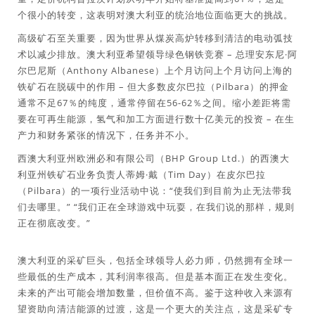
个很小的转变，这表明对澳大利亚的统治地位面临更大的挑战。
高级矿石至关重要，因为世界从煤炭高炉转移到清洁的电动弧技
术以减少排放。澳大利亚希望领导绿色钢铁竞赛 – 总理安东尼·阿
尔巴尼斯（Anthony Albanese）上个月访问上个月访问上海的
铁矿石在脱碳中的作用 – 但大多数皮尔巴拉（Pilbara）的押金
通常不足67％的纯度，通常停留在56-62％之间。缩小差距将需
要在可再生能源，氢气和加工方面进行数十亿美元的投资 – 在生
产力和财务紧张的情况下，任务并不小。
西澳大利亚州欧洲必和有限公司（BHP Group Ltd.）的西澳大
利亚州铁矿石业务负责人蒂姆·戴（Tim Day）在皮尔巴拉
（Pilbara）的一项行业活动中说：“使我们到目前为止无法带我
们去哪里。” “我们正在全球游戏中玩耍，在我们说的那样，规则
正在彻底改变。”
澳大利亚的采矿巨头，包括全球领导人必力师，仍然拥有全球一
些最低的生产成本，其利润率很高。但是基本面正在发生变化。
未来的产出可能会增加数量，但价值不高。鉴于这种收入来源有
望资助向清洁能源的过渡，这是一个更大的关注点，这是采矿专