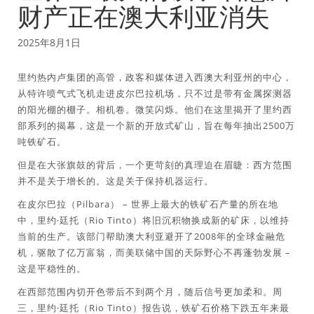
财产正在澳大利亚消失
2025年8月1日
里约热内卢集团的高管，政客和媒体进入西澳大利亚州的中心，
从特许喷气式飞机走进皮尔巴拉机场，只不过是带有金属探测器
的阳光棚的棚子。相机卷。微笑闪烁。他们在这里揭开了里约西
部系列的揭幕，这是一个新的开放式矿山，旨在每年抽出2500万
吨铁矿石。
但是在大张旗鼓的背后，一个更苛刻的真理迫在眉睫：西方范围
并不是关于增长的。这是关于保持机器运行。
在皮尔巴拉（Pilbara） – 世界上最大的铁矿石产量的所在地
中，里约·廷托（Rio Tinto）将旧沉积物换成新的矿床，以维持
当前的生产。该部门帮助澳大利亚避开了2008年的全球金融危
机，驱散了亿万富翁，而美联储中国的天际野心不再蓬勃发展 –
这是平稳性的。
在西部范围内切开色带后不到两个月，随后信号更加柔和。周
三，里约·廷托（Rio Tinto）报告说，铁矿石价格下跌五年来最