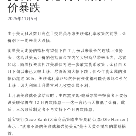
价暴跌
2025年11月5日
由于美元触及数月高点且交易员考虑美联储利率政策的前景，金
价创下一周来最大跌幅。
衡量美元走势的指标有望创下自 7 月份以来最长的连续上涨势
头，这给以美元计价的包括黄金在内的大宗商品带来压力。尽管
如此，随着投资者押注美联储将进一步放宽货币政策，金价自 8
月下旬以来已大幅上涨。尽管近期大幅下跌，但今年贵金属的涨
幅仍超过 50%。美联储利率路径的任何变化都可能会破坏金价的
上涨，因为利率上升通常对无收益金属不利。
上月底美联储会议结束时，主席杰罗姆·鲍威尔警告投资者不要假
设美联储将在 12 月再次降息——这一言论当天推低了金价。此
后，三名政策制定者不再支持下个月再次降息。
盛宝银行(Saxo Bank)大宗商品策略主管奥勒·汉森(Ole Hansen)
表示，“犹豫不决的美联储和强势美元”是今天黄金抛售的罪魁祸
首。