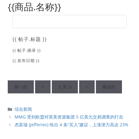
{{商品.名称}}
{{ 帖子.标题 }}
{{ 帖子.摘录 }}
{{ 发布日期 }}
第一的
<
{{ 页 }}
>
最后的
分
综合新闻
類
MMG 受到欧盟对英美资源集团 5 亿美元交易调查的打击
杰富瑞 (Jefferies) 给出 4 条“买入”建议，上涨潜力高达 23%