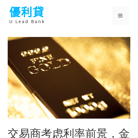
跳
優利貸
至
主
選
要
U Lead Bank
內
容
單
交易商考虑利率前景，金