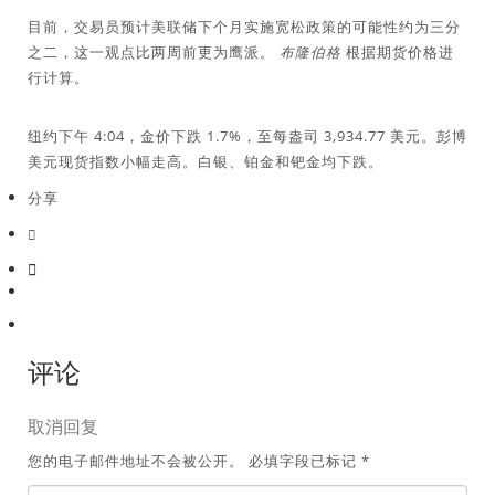
目前，交易员预计美联储下个月实施宽松政策的可能性约为三分
之二，这一观点比两周前更为鹰派。
布隆伯格
根据期货价格进
行计算。
纽约下午 4:04，金价下跌 1.7%，至每盎司 3,934.77 美元。彭博
美元现货指数小幅走高。白银、铂金和钯金均下跌。
分享
评论
取消回复
您的电子邮件地址不会被公开。
必填字段已标记
*