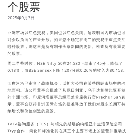
个股票
2025年9月3日
亚洲市场以红色交易，美国也以红色关闭。这表明国内市场也可
能会以负面的声音开放。如果您不确定在周二的交易中重点关注
哪种股票，则这里是所有制作头条新闻的更新。检查所有最重要
的股票。
周二早些时候，NSE Nifty 50在24,580下结束了45分，降低了
0.18％，而BSE Sensex下降了207分或0.26％的收入为80,158。
印度河塔已审查了战略机会，以扩大公司在某些国际市场中的占
地面积。该公司董事会批准了从尼日利亚，乌干达和赞比亚开始
的非洲市场。印度河塔董事总经理兼首席执行官Prachur Sah表
示，董事会获得非洲国际市场的批准释放了我们对股东长期可持
续增长和价值创造的愿景。
TATA咨询服务（TCS）与领先的斯堪的纳维亚非生活保险公司
Tryg合作，简化和标准化其在其三个主要市场上的运营并推动技