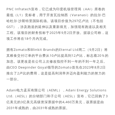
PNC Infratech宣布，它已成为印度机场管理局（AAI）席卷的
最低（L1）竞标者，用于开发瓦拉纳西（Varanasi）的拉尔·巴
哈杜尔·沙斯特里国际机场。该项目价值为297亿卢比（不包括
GST），涉及跑道的延伸以及重新填充，加强现有跑道以及相关
工程。该项目的财务投标于2025年9月2日开放。据该公司称，这
项工作将在18个月内完成。
拥有Zomato和Blinkit Brands的Eternal Ltd周二（9月2日）将
其粮食交付订单的平台费从10卢比提高到12卢比，标志着20％的
加息。该更改是在公司上次修改指控不到一年的不到一年之后。
由CEO Deepinder Goyal领导的Zomato首先在2023年8月2日
推出了2卢比的费用，这是提高利润率并迈向盈利能力的努力的
一部分。
Adani电力孟买有限公司（AEML），Adani Energy Solutions
Ltd.（AESL）的分销部门和子公司（AESL）宣布，它已回购了3
亿美元的3亿美元高级资深票据中的4,460万美元，该票据是由
2031年成熟的，由2031年成熟的票据。