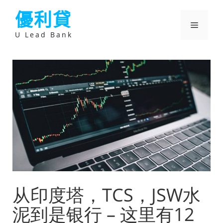
跳
優利貸
至
主
選
要
U Lead Bank
內
容
單
从印度塔，TCS，JSW水
泥到是银行 – 这里有12