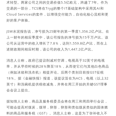
术转型。两家公司之间的交易价值5.5亿欧元，跨越了7年。作为
交易的一部分，TCS将在Tryg的整个IT基础架构中采用其AI和
Cloud Services的套件，以增强交付能力，自动化核心流程和更
好的客户体验。
JSW水泥报告说，净亏损为25财年的第一季度1,356.2亿卢比。在
上一财年的相应季度中，该公司报告的净亏损为15千万卢比。该
公司从运营中的收入增长了7.8％，达到1,559.8亿卢比，而在上
述财政期间相应时期，该公司的收入为1,447.2亿卢比。
消息人士称，政府已提议削减对空调，电视高于32英寸的电视
率，并从早些时候的28％降至18％，从而使它们与其他白色商品
（例如冰箱和洗衣机）相提并论。后两个类别目前按GST征税
18％。据《金融快报》报道，该提议旨在为ACS，电视（以上32
英寸）和洗碗机提供税收减免，并将在周三开始的关键GST理事
会会议上提出。
据知情人士称，商品及服务税委员会将在周三和周四举行会议，
可能会提高对煤炭，煤球，卵形，卵形和类似煤炭类似的固体燃
料的商品和服务税（GST）。消息人士称，这是为了弥补收入不