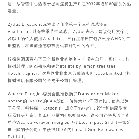
足，尽管该中心热衷于提高煤炭生产并在2032年增加80吉瓦的热
容量。
Zydus Lifesciences推出了印度第一个三价流感疫苗
Vaxiflutm，以保护季节性流感。 Zydus表示，建议使用六个月
及以上的个人使用Vaxiflutm。三价流感疫苗包含根据WHO的年
度监视，在当前流感季节提供有针对性的保护。
柠檬树酒店宣布了三个新物业的签名 – 柠檬树总理，普什卡，柠
檬树总理，阿杰梅尔和钥匙lite lite by lemon tree tree
hotels，ajmer。这些物业将由康乃馨酒店Private Limited（柠
檬树酒店有限公司的全资子公司）管理。
Waaree Energies委员会批准收购了Transformer Maker
Kotson的Pvt Ltd的64％股份，价格为192千万卢比，使其成为
子公司。科特森（Kotson’s）成立于1978年，设计和供应型变
压器解决方案，其工厂容量为4,000 MVA。该公司还将从其全资
单位Waaree Forever Energies Pvt Ltd. Impect Grid（一家延
期下降的子公司）中获得100％的Impact Grid Renewables
Pvt Ltd。