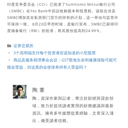
印度竞争委员会（CCI）已批准了Sumitomo Mitsui银行公司
（SMBC）在Yes Bank中拟议收购股本和投票权。该组合涉及
SMBC增加其在私营部门贷方的持有的计划，这一举动与监管许
可保持一致。 8月23日早些时候，是银行宣布，SMBC已获得印
度储备银行（RBI）的批准，将其股份提高到24.99％。
分
证券交易所
類
3个高明端支付每个投资者应该知道的小型股票
商品及服务税理事会会议：GST豁免生命和健康保险可能可
能会受益，但这真的会使保单持有人受益吗？
陶 董
陶，資深作家與記者，專注於財經與貸款領
域，致力於提供讀者實用的財務建議與最新
資訊。擁有多年媒體從業經驗，文章深入淺
出，備受讀者信賴。