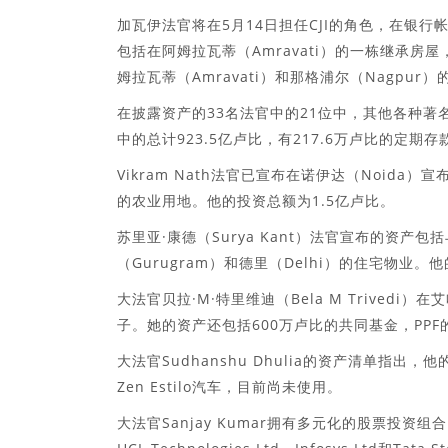
加瓦伊法官将在5月14日担任CJI的角色，在银行帐
包括在阿姆拉瓦蒂（Amravati）的一栋继承房屋
姆拉瓦蒂（Amravati）和那格浦尔（Nagpu
在披露资产的33名法官中的21位中，其他各种著名
中的总计923.5亿卢比，有217.6万卢比的定期存款
Vikram Nath法官已宣布在诺伊达（Noida）
的农业用地。他的投资总额为1.5亿卢比。
苏里亚·康德（Surya Kant）法官宣布的资产包
（Gurugram）和德里（Delhi）的住宅物业。
大法官贝拉·M·特里维迪（Bela M Trivedi
子。她的资产还包括600万卢比的共同基金，PPF的20
大法官Sudhanshu Dhulia的资产清单指出
Zen Estilo汽车，目前尚未使用。
大法官Sanjay Kumar拥有多元化的股票投资组合，包括Bhar