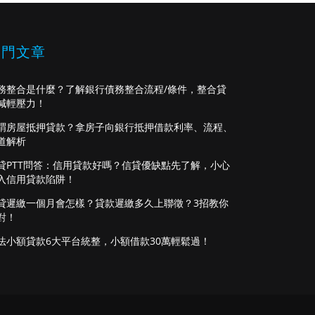
熱門文章
務整合是什麼？了解銀行債務整合流程/條件，整合貸
減輕壓力！
謂房屋抵押貸款？拿房子向銀行抵押借款利率、流程、
道解析
貸PTT問答：信用貸款好嗎？信貸優缺點先了解，小心
入信用貸款陷阱！
貸遲繳一個月會怎樣？貸款遲繳多久上聯徵？3招教你
對！
法小額貸款6大平台統整，小額借款30萬輕鬆過！