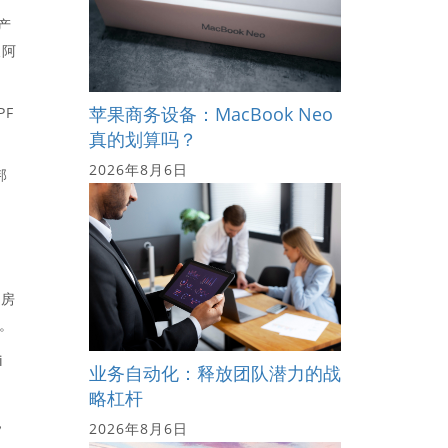
产
及阿
苹果商务设备：MacBook Neo
PF
真的划算吗？
。
2026年8月6日
邦
所房
r。
i
业务自动化：释放团队潜力的战
略杠杆
，
2026年8月6日