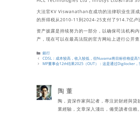
HCL Technologies Ltd，Infosys Ltd和T
大法官KV Viswanathan在成功的法律职业生
的所得税从2010-11到2024-25支付了914.7亿
资产披露是持续努力的一部分，以确保司法机构内
产，现在可以在最高法院的官方网站上进行公开查
分
銀行
類
CDSL：成本较高，收入较低，但Nuvama将目标价格提高
MP董事会12th结果2025（OUT）：这是通过Digilock
陶 董
陶，資深作家與記者，專注於財經與貸
業經驗，文章深入淺出，備受讀者信賴