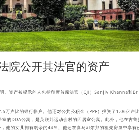
法院公开其法官的资产
产被揭示的人包括印度首席法官（CJI）Sanjiv Khanna和Br
57.5万卢比的银行帐户。他还对公共公积金（PPF）投资了1.06亿卢
有两居室的DDA公寓，是英联邦运动会村的四居室公寓。此外，他在古鲁
股份，他的女儿拥有剩余的44％。他还在喜马al尔邦的祖先房屋中享有