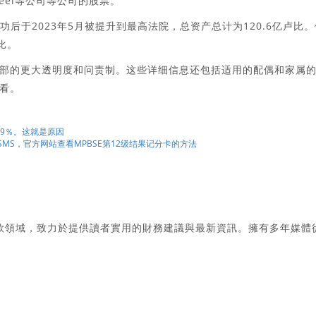
ata Steel等公司等公司的股票。
涯成功后于2023年5月被提升到最高法院，总资产总计为120.6亿卢比
卢比。
部的更大透明度和问责制。这些详细信息还包括适用的配偶和家属
看。
19％。这就是原因
er，SMS，官方网站查看MPBSE第12级结果记分卡的方法
款領域，致力於提供讀者實用的財務建議與最新資訊。擁有多年媒體
。