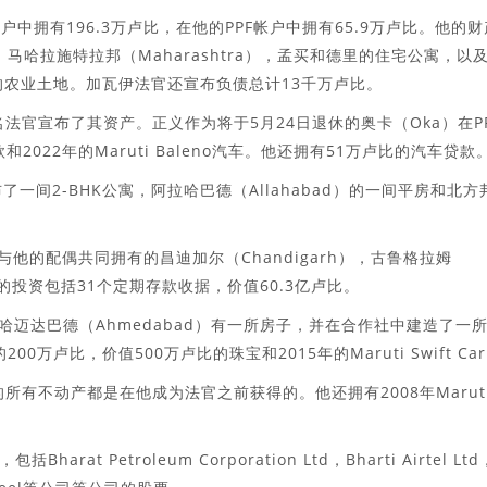
户中拥有196.3万卢比，在他的PPF帐户中拥有65.9万卢比。他的财
，马哈拉施特拉邦（Maharashtra），孟买和德里的住宅公寓，以
r）的农业土地。加瓦伊法官还宣布负债总计13千万卢比。
法官宣布了其资产。正义作为将于5月24日退休的奥卡（Oka）在P
和2022年的Maruti Baleno汽车。他还拥有51万卢比的汽车贷款
宣布了一间2-BHK公寓，阿拉哈巴德（Allahabad）的一间平房和北方
括与他的配偶共同拥有的昌迪加尔（Chandigarh），古鲁格拉姆
他的投资包括31个定期存款收据，价值60.3亿卢比。
）在艾哈迈达巴德（Ahmedab​​ad）有一所房子，并在合作社中建造了一
0万卢比，价值500万卢比的珠宝和2015年的Maruti Swift Ca
，他的所有不动产都是在他成为法官之前获得的。他还拥有2008年Marut
at Petroleum Corporation Ltd，Bharti Airtel Ltd