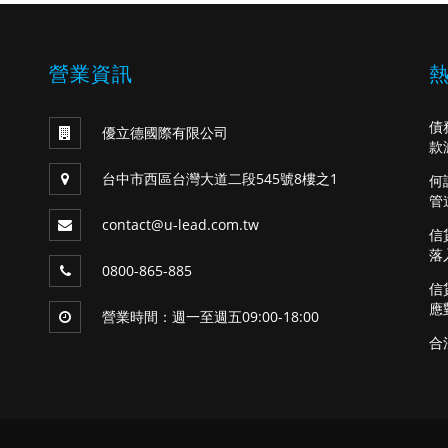
營業資訊
債
優立德國際有限公司
款
台中市西區台灣大道二段545號8樓之1
何
管
contact@u-lead.com.tw
信
落
0800-865-885
信
應
營業時間：週一至週五09:00-18:00
合