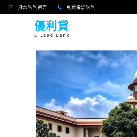
貸款諮詢留言
免費電話諮詢
跳
優利貸
至
主
要
U Lead Bank
內
容