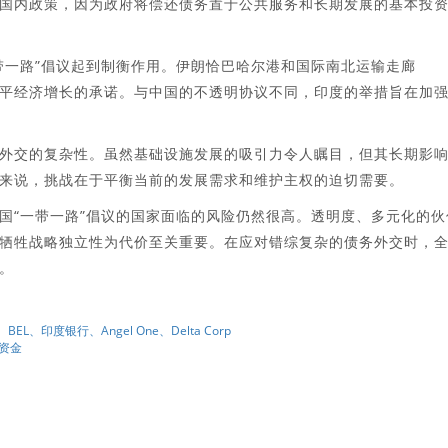
国内政策，因为政府将偿还债务置于公共服务和长期发展的基本投
带一路”倡议起到制衡作用。伊朗恰巴哈尔港和国际南北运输走廊
进公平经济增长的承诺。与中国的不透明协议不同，印度的举措旨在加
外交的复杂性。虽然基础设施发展的吸引力令人瞩目，但其长期影
来说，挑战在于平衡当前的发展需求和维护主权的迫切需要。
国“一带一路”倡议的国家面临的风险仍然很高。透明度、多元化的伙
牺牲战略独立性为代价至关重要。在应对错综复杂的债务外交时，
。
s、BEL、印度银行、Angel One、Delta Corp
笔资金