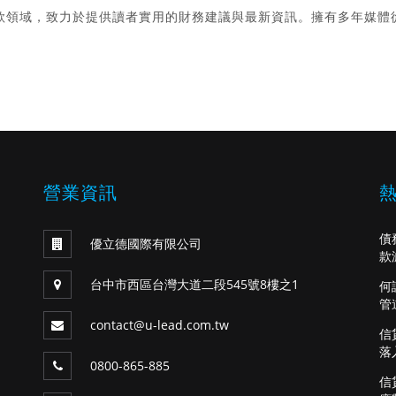
款領域，致力於提供讀者實用的財務建議與最新資訊。擁有多年媒體
。
營業資訊
債
優立德國際有限公司
款
台中市西區台灣大道二段545號8樓之1
何
管
contact@u-lead.com.tw
信
落
0800-865-885
信