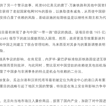
供了另一个警示故事。耗资60亿美元的磨丁-万象铁路和其他中国资
北京获得了老挝国家电网90%的股份，以换取债务减免，从而使中国获
安排凸显了依赖的风险，基础设施的短期收益是以牺牲长期主权为
目最初体现了参与中国“一带一路”倡议的挑战。该项目价值 165 亿
 Razak) 领导下的政治腐败而陷入困境。然而，政府更迭导致重新谈判
亚和中国之间建立了联合管理结构。马来西亚对其参与的重新调整表明
险。
但颇具争议的影响。在肯尼亚，内罗毕-蒙巴萨标准轨距铁路因促进互
有限而受到批评。与此同时，赞比亚对中国贷款的依赖使其包括机
显了中国参与非洲事务的特点是机会与依赖的二分法。
更加复杂。瓜达尔港和汉班托塔等最初被定位为商业中心的港口具有重
重目的战略引起了地区大国的警惕，特别是在海上安全和影响力争
。北京向当地市场注入廉价商品，损害了国内产业，加剧了对中国