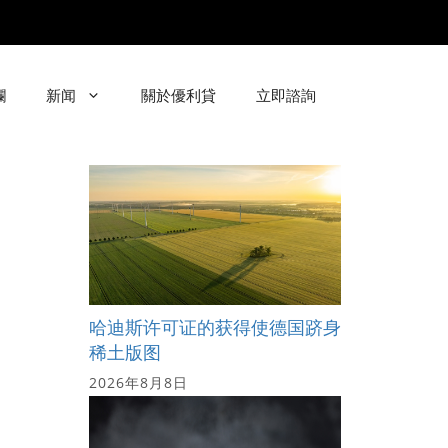
欄
新闻
關於優利貸
立即諮詢
哈迪斯许可证的获得使德国跻身
稀土版图
2026年8月8日