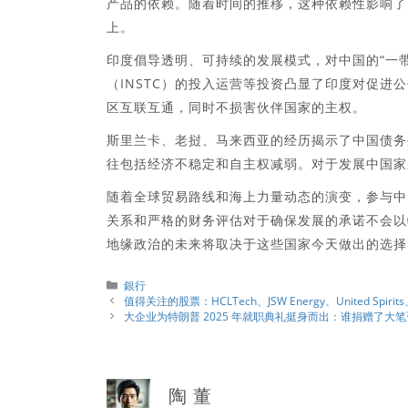
产品的依赖。随着时间的推移，这种依赖性影响了
上。
印度倡导透明、可持续的发展模式，对中国的“一
（INSTC）的投入运营等投资凸显了印度对促
区互联互通，同时不损害伙伴国家的主权。
斯里兰卡、老挝、马来西亚的经历揭示了中国债务
往包括经济不稳定和自主权减弱。对于发展中国家
随着全球贸易路线和海上力量动态的演变，参与中
关系和严格的财务评估对于确保发展的承诺不会以
地缘政治的未来将取决于这些国家今天做出的选择
分
銀行
類
值得关注的股票：HCLTech、JSW Energy、United Spirit
大企业为特朗普 2025 年就职典礼挺身而出：谁捐赠了大
陶 董