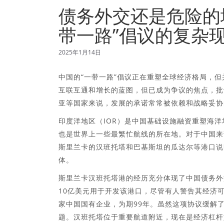
债务外交还是危险的
带一路”倡议的复杂
2025年1月14日
中国的“一带一路”倡议正在重塑全球经济格局，
互联互通和增长的蓝图，但已成为争议的焦点，批
亚等国家来说，发展的承诺常常被依赖和战略妥协
印度洋地区（IOR）是中国基础设施融资重塑海
也是世界上一些最繁忙航线的所在地。对于中国来
斯里兰卡的汉班托塔和巴基斯坦的瓜达尔等港口说
体。
斯里兰卡汉班托塔港的经历充分体现了中国债务外交
10亿美元用于开发该港口，尽管有人警告其经济
家中国国有企业，为期99年。虽然这项协议缓解
题。汉班托塔位于重要航道附近，现在是经济杠杆