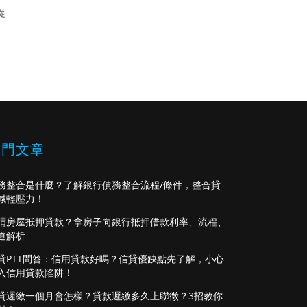
從
熱門文章
務整合是什麼？了解銀行債務整合流程/條件，整合貸
減輕壓力！
謂房屋抵押貸款？拿房子向銀行抵押借款利率、流程、
道解析
貸PTT問答：信用貸款好嗎？信貸優缺點先了解，小心
入信用貸款陷阱！
貸遲繳一個月會怎樣？貸款遲繳多久上聯徵？3招教你