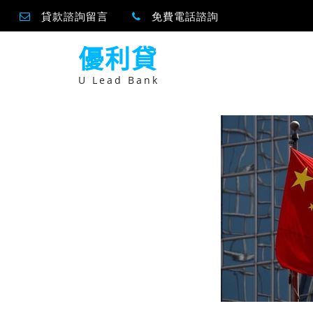
貸款諮詢留言
免費電話諮詢
跳
優利貸
至
主
要
U Lead Bank
內
容