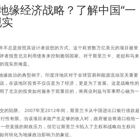
地缘经济战略？了解中国“一
现实
但并不总是按照其设计者设想的方式。这个耗资数万亿美元的项目被誉
评者指责北京利用债务来控制脆弱国家。对于斯里兰卡、老挝和马
的现实所掩盖。
洋地缘政治的典型例子。印度洋地区对于全球贸易和能源流动至关重要
说，在该地区投资不仅仅是为了经济，更是为了发展。这是战略性
明了北京的投资如何服务于双重目的，将商业利益与军事野心融为
的陷阱。 2007年至2012年间，斯里兰卡从中国进出口银行借款
可行性有限。当该项目未能产生足够的收入时，政府被迫将港口租给
了一些直接的财政压力，但它让斯里兰卡陷入了主权和战略自主权问
如何转化为地缘政治影响力的象征。