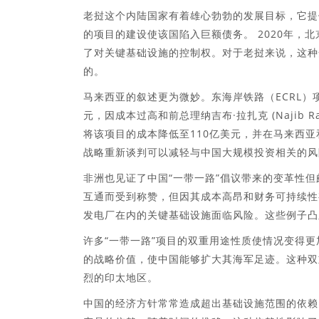
老挝这个内陆国家有着雄心勃勃的发展目标，它提
的项目的建设使该国陷入巨额债务。 2020年，
了对关键基础设施的控制权。对于老挝来说，这种
的。
马来西亚的叙述更为微妙。东海岸铁路（ECRL）项
元，因成本过高和前总理纳吉布·拉扎克 (Najib
将该项目的成本降低至110亿美元，并在马来西
战略重新谈判可以减轻与中国大规模投资相关的风
非洲也见证了中国“一带一路”倡议带来的变革性
互通而受到称赞，但因其成本高昂和财务可持续性
发电厂在内的关键基础设施面临风险。这些例子凸
许多“一带一路”项目的双重用途性质使情况变得
的战略价值，使中国能够扩大其海军足迹。这种双
烈的印太地区。
中国的经济方针常常造成超出基础设施范围的依赖