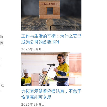
工作与生活的平衡：为什么它已
为
成为公司的首要 KPI
来西
2026年8月8日
，
的。
一
超过
力拓表示随着停摆结束，不急于
一
恢复嘉能可交易
2026年8月8日