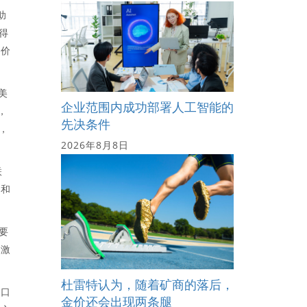
助
得
代价
美
企业范围内成功部署人工智能的
，
先决条件
，
2026年8月8日
联
场和
要
夺激
杜雷特认为，随着矿商的落后，
进口
金价还会出现两条腿