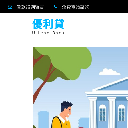
貸款諮詢留言
免費電話諮詢
跳
優利貸
至
主
要
U Lead Bank
內
容