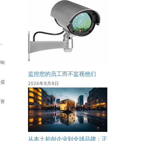
价
降。
影响
监控您的员工而不监视他们
行提
2026年8月8日
外资
从本土初创企业到全球品牌：正