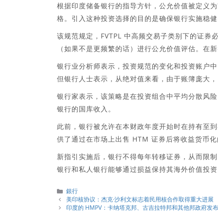
根据印度储备银行的指导方针，公允价值被定义为
格。引入这种投资选择的目的是确保银行实施稳健
该规范规定，FVTPL 中高频交易子类别下的证券
（如果不是更频繁的话）进行公允价值评估。在新
银行业分析师表示，投资规范的变化和投资账户中
但银行人士表示，从绝对值来看，由于账簿庞大，
银行家表示，该策略是在投资组合中平均分散风险
银行的国库收入。
此前，银行被允许在本财政年度开始时在持有至到
供了通过在市场上出售 HTM 证券后将收益货币
新指引实施后，银行不得每年转移证券，从而限制
银行和私人银行能够通过损益保持其海外价值投资
分
銀行
類
美印核协议：杰克·沙利文标志着民用核合作取得重大进展
印度的 HMPV：卡纳塔克邦、古吉拉特邦和其他邦政府发