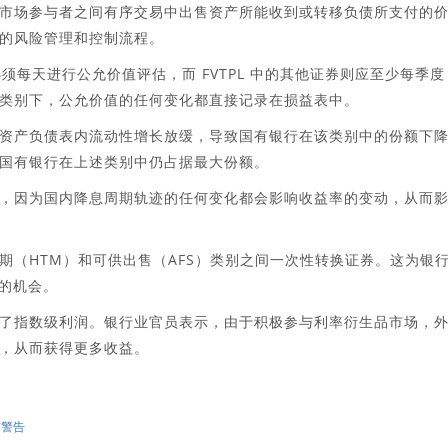
市场参与者之间有序交易中出售资产所能收到或转移负债所支付的
的风险管理和控制流程。
必须每天进行公允价值评估，而 FVTPL 中的其他证券则应至少每季度
类别下，公允价值的任何变化都直接记录在损益表中。
资产负债表内流动性增长放缓，导致国有银行在该类别中的份额下
国有银行在上述类别中仍占据最大份额。
，因为国内降息周期轨迹的任何变化都会影响收益率的变动，从而
期（HTM）和可供出售（AFS）类别之间一次性转换证券。这为银
化的机会。
了指数级利润。银行业官员表示，由于积极参与利率衍生品市场，
，从而获得更多收益。
布警告