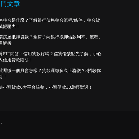
熱門文章
務整合是什麼？了解銀行債務整合流程/條件，整合貸
減輕壓力！
謂房屋抵押貸款？拿房子向銀行抵押借款利率、流程、
道解析
貸PTT問答：信用貸款好嗎？信貸優缺點先了解，小心
入信用貸款陷阱！
貸遲繳一個月會怎樣？貸款遲繳多久上聯徵？3招教你
對！
法小額貸款6大平台統整，小額借款30萬輕鬆過！
.