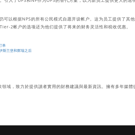
。引入了UPS和NP作为OPS的替代方案，以为新员工提供更大的透
们仍可以根据NPS的所有公民模式自愿开设帐户。这为员工提供了其
和Tier-2帐户的选项还为他们提供了将来的财务灵活性和税收优惠。
订单
伊斯兰堡和辉瑞之后
款領域，致力於提供讀者實用的財務建議與最新資訊。擁有多年媒體
。