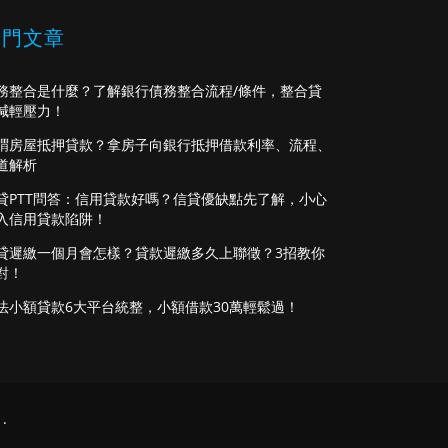
熱門文章
務整合是什麼？了解銀行債務整合流程/條件，整合貸
減輕壓力！
謂房屋抵押貸款？拿房子向銀行抵押借款利率、流程、
道解析
貸PTT問答：信用貸款好嗎？信貸優缺點先了解，小心
入信用貸款陷阱！
貸遲繳一個月會怎樣？貸款遲繳多久上聯徵？3招教你
對！
法小額貸款6大平台統整，小額借款30萬輕鬆過！
.