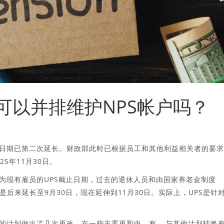
可以并排维护NPS帐户吗？
止日期已第二次延长。财政部此时已根据员工和其他利益相关者的要
5年11月30日。
日定为现有雇员的UPS截止日期，过去的退休人员和由国家养老金制度
后来延长至9月30日，现在延伸到11月30日。实际上，UPS是针
的计划做出了几次更改。在一些主要更新中，有 – 与其他计划转换