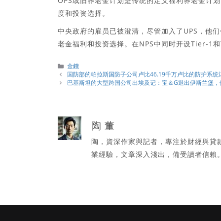
OPS或旧养老金计划是传统的定义福利养老金计划
度和投资选择。
中央政府的雇员已被澄清，尽管加入了UPS，他
老金福利和投资选择。在NPS中同时开设Tier-1
分
金錢
類
国防部的帕拉斯国防子公司卢比46.19千万卢比的防护系统
巴基斯坦的大型跨国公司出埃及记：宝＆G退出伊斯兰堡，
陶 董
陶，資深作家與記者，專注於財經與貸
業經驗，文章深入淺出，備受讀者信賴