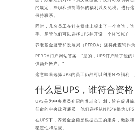
的规定，辞职和强制退休的福利以及免税。进行这
保持联系。
同时，几名员工在社交媒体上提出了一个查询，询
手。尽管他们可以选择UPS并开设一个NPS帐户
养老基金监管和发展局（PFRDA）还将此查询作
PFRDA门户网站答案：“是的，UPS订户除了他的
供额外帐户。”
这意味着选择UPS的员工仍然可以利用NPS福利
什么是UPS，谁符合资格
UPS是为中央雇员介绍的养老金计划，旨在促进简单
任命的中央政府雇员，他们选择从NPS转换为UP
在UPS下，养老金金额是根据员工的服务，缴款
稳定性和法规。