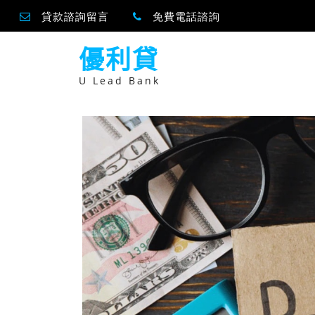
貸款諮詢留言
免費電話諮詢
跳
優利貸
至
主
要
U Lead Bank
內
容