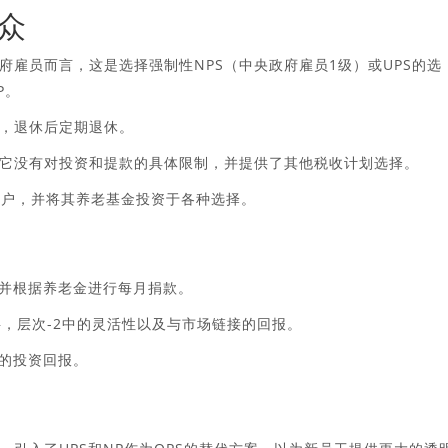
众
府雇员而言，这是选择强制性NPS（中央政府雇员1级）或UPS的选
P。
定，退休后定期退休。
户。它没有对投资和提款的具体限制，并提供了其他税收计划选择。
S帐户，并将其养老基金投资于各种选择。
，并根据养老金进行每月捐款。
定层，层次-2中的灵活性以及与市场链接的回报。
场的投资回报。