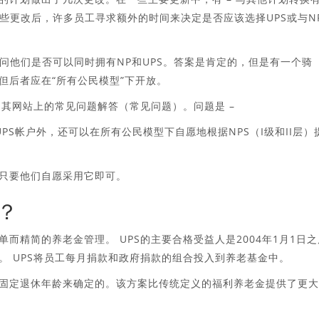
些更改后，许多员工寻求额外的时间来决定是否应该选择UPS或与N
问他们是否可以同时拥有NP和UPS。答案是肯定的，但是有一个骑
，但后者应在“所有公民模型”下开放。
为其网站上的常见问题解答（常见问题）。问题是 –
UPS帐户外，还可以在所有公民模型下自愿地根据NPS（I级和II层）
，只要他们自愿采用它即可。
？
而精简的养老金管理。 UPS的主要合格受益人是2004年1月1日之
S。 UPS将员工每月捐款和政府捐款的组合投入到养老基金中。
和固定退休年龄来确定的。该方案比传统定义的福利养老金提供了更