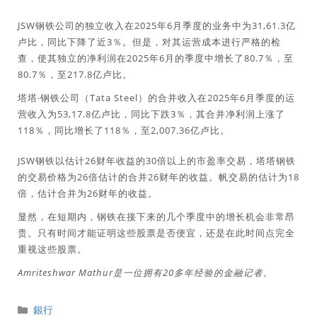
JSW钢铁公司的独立收入在2025年6月季度的业务中为31,61.3亿
卢比，同比下降了近3％。但是，对其运营成本进行严格的检
查，使其独立的净利润在2025年6月的季度中增长了80.7％，至
80.7％，至217.8亿卢比。
塔塔·钢铁公司（Tata Steel）的合并收入在2025年6月季度的运
营收入为53,17.8亿卢比，同比下跌3％，其合并净利润上涨了
118％，同比增长了118％，至2,007.36亿卢比。
JSW钢铁以估计26财年收益的30倍以上的市盈率交易，塔塔钢铁
的交易价格为26倍估计的合并26财年的收益。帆交易的估计为18
倍，估计合并为26财年的收益。
显然，在短期内，钢铁在接下来的几个季度中的增长机会非常昂
贵。只有时间才能证明这些股票是否便宜，还是在此时间点完全
重视这些股票。
Amriteshwar Mathur是一位拥有20多年经验的金融记者。
分
銀行