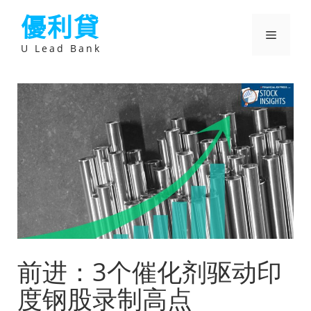
跳
優利貸
至
主
選
要
U Lead Bank
內
容
單
前进：3个催化剂驱动印
度钢股录制高点