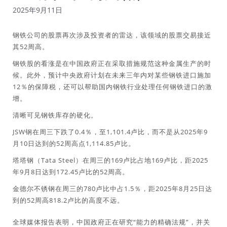
2025年9月11日
钢铁公司的股票再次涉及投资者的雷达，该领域的股票交易接近
其52周高。
钢铁股的看涨是在中国政府正在采取措施规范这种金属生产的时
候。此外，预计中央政府计划在未来三年内对某些钢铁进口施加
12％的保障税，还可以帮助国内钢铁行业处理任何钢铁进口的激
增。
清晰可见钢铁库存的硬化。
JSW钢在周三下跌了0.4％，至1,101.4卢比，而不是从2025年9
月10日达到的52周高点1,114.85卢比。
塔塔钢（Tata Steel）在周三的169卢比占地169卢比，距2025
年9月8日达到172.45卢比的52周高。
金德尔不锈钢在周三的780卢比中占1.5％，距2025年8月25日达
到的52周高818.2卢比的高度不远。
全球媒体报告表明，中国政府正在研究“能力的精确法规”，并关