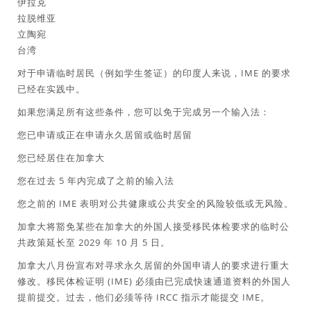
伊拉克
拉脱维亚
立陶宛
台湾
对于申请临时居民（例如学生签证）的印度人来说，IME 的要求
已经在实践中。
如果您满足所有这些条件，您可以免于完成另一个输入法：
您已申请或正在申请永久居留或临时居留
您已经居住在加拿大
您在过去 5 年内完成了之前的输入法
您之前的 IME 表明对公共健康或公共安全的风险较低或无风险。
加拿大将豁免某些在加拿大的外国人接受移民体检要求的临时公
共政策延长至 2029 年 10 月 5 日。
加拿大八月份宣布对寻求永久居留的外国申请人的要求进行重大
修改。移民体检证明 (IME) 必须由已完成快速通道资料的外国人
提前提交。过去，他们必须等待 IRCC 指示才能提交 IME。