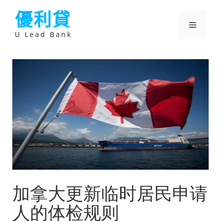
跳
優利貸
至
主
選
要
U Lead Bank
內
容
單
加拿大更新临时居民申请
人的体检规则