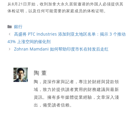
从8月21日开始，收到加拿大永久居留邀请的外国人必须提供其
体检证明，以及任何可能需要的家庭成员的体检证明。
分
銀行
類
高盛将 PTC Industries 添加到亚太地区名单：揭示 3 个推动
43% 上涨空间的催化剂
Zohran Mamdani 如何帮助印度市长在转发后走红
陶 董
陶，資深作家與記者，專注於財經與貸款領
域，致力於提供讀者實用的財務建議與最新
資訊。擁有多年媒體從業經驗，文章深入淺
出，備受讀者信賴。