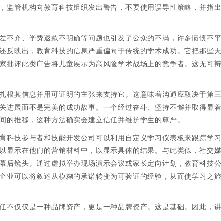
，监管机构向教育科技组织发出警告，不要使用误导性策略，并指
差不齐、学费退款不明确等问题也引发了公众的不满，许多愤愤不
还反映出，教育科技的信息严重偏向于传统的学术成功。它把那些
家批评此类广告将儿童展示为高风险学术战场上的竞争者。这无可
扎根其信息并用可证明的主张来支持它。这意味着沟通应取决于第
关进展而不是完美的成功故事。一个经过奋斗、坚持不懈并取得显
间的推移，这种方法确实会建立信任并维护学生的尊严。
育科技参与者和技能开发公司可以利用自定义学习仪表板来跟踪学
以显示在他们的营销材料中，以显示具体的结果。与此类似，社交
幕后镜头。通过虚拟举办现场演示会议或家长定向计划，教育科技
企业可以将叙述从模糊的承诺转变为可验证的经验，从而使学习之
任不仅仅是一种品牌资产，更是一种品牌资产。这是基础。因此，
。