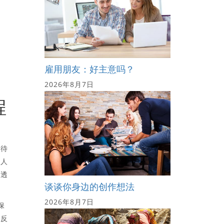
雇用朋友：好主意吗？
2026年8月7日
程
对待
个人
、透
谈谈你身边的创作想法
2026年8月7日
保
这反