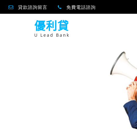
貸款諮詢留言
免費電話諮詢
跳
優利貸
至
主
要
U Lead Bank
內
容