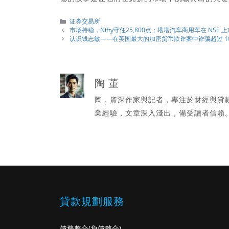
分
证券交易所
類
市场持稳，Nifty守住25,800点；塔塔汽车商用车在 NSE 
认识钱志敏——在英国最大的加密货币欺诈案中诈骗超过 1
陶 董
陶，資深作家與記者，專注於財經與貸
業經驗，文章深入淺出，備受讀者信賴
貸款規劃服務
債務整合
(負債整合)