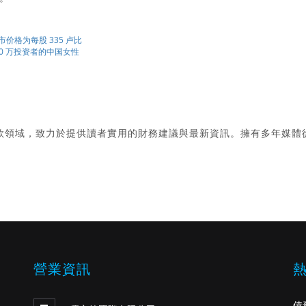
上市价格为每股 335 卢比
0 万投资者的中国女性
款領域，致力於提供讀者實用的財務建議與最新資訊。擁有多年媒體
。
營業資訊
債