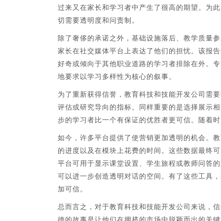
过来又在家长和学习者中产生了很高的期望。为此
切需要透明度和问责制。
除了奢侈的承诺之外，基础设施落后、教学质量参
家长在社交媒体平台上表达了他们的担忧。该报告
好奇或倾向于其他职业道路的学习者排除在外。专
地要求以学习多样性为核心的叙事。
为了重新获得信誉，教育科技和技能开发公司需要
评估或研究导向的指标。同样重要的是选择展示相
步的学习者比一个有保证的优胜者更可信。随着时
如今，许多平台提供了使营销更加透明的机会。教
的进度以及在模块上花费的时间。这些数据最终可
平台可用于显示课堂设置、学生旅程或教师问答的
可以进一步创造透明对话的空间。有了这些工具，
加可信。
总而言之，对于教育科技和技能开发公司来说，信
德的故事是让他们在拥挤的市场中脱颖而出的关键