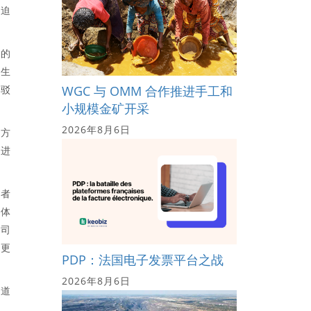
出迫
平的
天生
辩驳
WGC 与 OMM 合作推进手工和
小规模金矿开采
2026年8月6日
三方
着进
习者
媒体
公司
旅更
PDP：法国电子发票平台之战
2026年8月6日
讲道