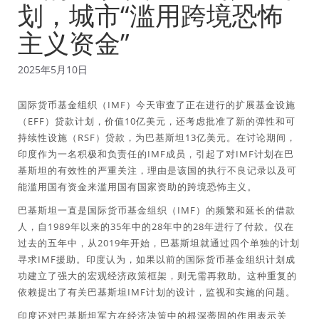
划，城市“滥用跨境恐怖
主义资金”
2025年5月10日
国际货币基金组织（IMF）今天审查了正在进行的扩展基金设施
（EFF）贷款计划，价值10亿美元，还考虑批准了新的弹性和可
持续性设施（RSF）贷款，为巴基斯坦13亿美元。在讨论期间，
印度作为一名积极和负责任的IMF成员，引起了对IMF计划在巴
基斯坦的有效性的严重关注，理由是该国的执行不良记录以及可
能滥用国有资金来滥用国有国家资助的跨境恐怖主义。
巴基斯坦一直是国际货币基金组织（IMF）的频繁和延长的借款
人，自1989年以来的35年中的28年中的28年进行了付款。仅在
过去的五年中，从2019年开始，巴基斯坦就通过四个单独的计划
寻求IMF援助。印度认为，如果以前的国际货币基金组织计划成
功建立了强大的宏观经济政策框架，则无需再救助。这种重复的
依赖提出了有关巴基斯坦IMF计划的设计，监视和实施的问题。
印度还对巴基斯坦军方在经济决策中的根深蒂固的作用表示关