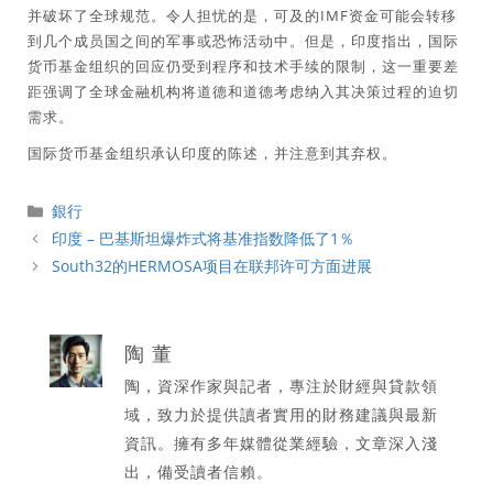
并破坏了全球规范。令人担忧的是，可及的IMF资金可能会转移
到几个成员国之间的军事或恐怖活动中。但是，印度指出，国际
货币基金组织的回应仍受到程序和技术手续的限制，这一重要差
距强调了全球金融机构将道德和道德考虑纳入其决策过程的迫切
需求。
国际货币基金组织承认印度的陈述，并注意到其弃权。
分
銀行
類
印度 – 巴基斯坦爆炸式将基准指数降低了1％
South32的HERMOSA项目在联邦许可方面进展
陶 董
陶，資深作家與記者，專注於財經與貸款領
域，致力於提供讀者實用的財務建議與最新
資訊。擁有多年媒體從業經驗，文章深入淺
出，備受讀者信賴。