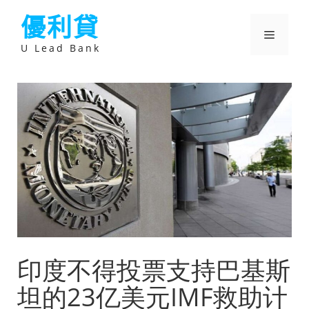
跳
優利貸
至
主
選
要
U Lead Bank
內
容
單
印度不得投票支持巴基斯
坦的23亿美元IMF救助计