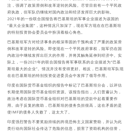
注，强调了政策滑倒和改革逆转的风险。尽管目前有一个平民政
府执政，但军队仍继续对国内政治和经济发挥巨大的影响。
2021年的一份联合国报告将巴基斯坦的军事企业描述为该国的
“最大企业集团”，这种情况只加深了，现在军方现在在巴基斯坦
的特别投资协会委员会中扮演着核心角色。
巴基斯坦军方对经济事务的根深蒂固的干预构成了严重的政策滑
倒和改革逆转的风险。即使现在一个平民政府掌权，陆军仍在国
内政治中继续发挥出巨大的作用，并将其触角延伸到经济中。实
际上，一份2021年的联合国报告将军事联系的企业描述为“巴基
斯坦最大的企业”。情况并没有变得更好。相反，巴基斯坦军队现
在在巴基斯坦的特别投资促进委员会中发挥了领导作用。
印度在国际货币基金组织的报告中标记了巴基斯坦分会，以评估
长期使用国际货币基金组织资源。该报告指出，人们普遍认为，
政治考虑在国际货币基金组织对巴基斯坦的贷款中起着重要作
用。由于反复的救助，巴基斯坦的债务负担很高，这在矛盾的是
使IMF的债务人失败了，这太大了。
印度强烈警告不要奖励持续的跨境恐怖主义国家赞助，并认为此
类行动向国际社会传达了危险的信息，损害了资助机构的信誉，