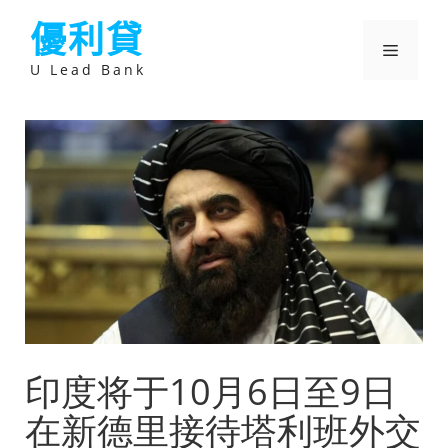
跳
優利貸
至
主
選
要
U Lead Bank
內
容
單
印度将于10月6日至9日
在新德里接待塔利班外交