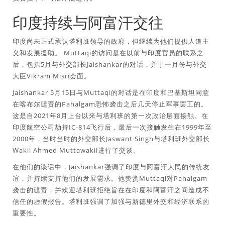
印度持续与阿富汗交往
印度尚未正式承认塔利班领导的政府，但继续为他们提供人道主
义和发展援助。 Muttaqi的访问是在以前与印度官员的联系之
后，包括5月与外交部长Jaishankar的对话，并于一月份与外交
大臣Vikram Misri会面。
Jaishankar 5月15日与Muttaqi的对话是在印度和巴基斯坦同意
在喀布尔谴责的Pahalgam恐怖袭击之后几天停止军事罢工的。
这是自2021年8月上台以来与塔利班的第一次政治层面接触。在
印度航空公司劫持IC-814飞行后，最后一次接触发生在1999年至
2000年，当时当时的外交部长Jaswant Singh与塔利班外交部长
Wakil Ahmed Muttawakil进行了交谈。
在他们的谈话中，Jaishankar强调了印度与阿富汗人民的传统友
谊，并持续支持他们的发展需求。他赞赏Muttaqi对Pahalgam
袭击的谴责，并欢迎塔利班拒绝旨在在印度和阿富汗之间造成不
信任的虚假报告。塔利班强调了加强与新德里外交和经济联系的
重要性。