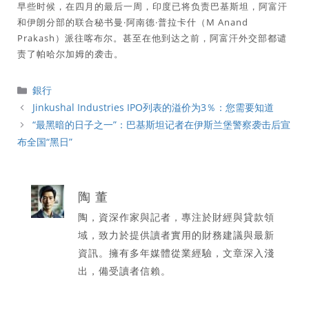
早些时候，在四月的最后一周，印度已将负责巴基斯坦，阿富汗
和伊朗分部的联合秘书曼·阿南德·普拉卡什（M Anand
Prakash）派往喀布尔。甚至在他到达之前，阿富汗外交部都谴
责了帕哈尔加姆的袭击。
分
銀行
類
Jinkushal Industries IPO列表的溢价为3％：您需要知道
“最黑暗的日子之一”：巴基斯坦记者在伊斯兰堡警察袭击后宣
布全国“黑日”
陶 董
陶，資深作家與記者，專注於財經與貸款領
域，致力於提供讀者實用的財務建議與最新
資訊。擁有多年媒體從業經驗，文章深入淺
出，備受讀者信賴。