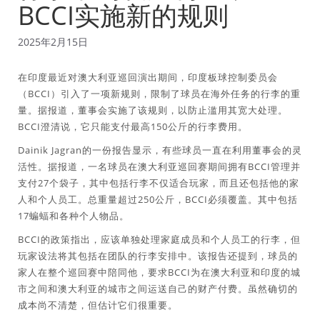
BCCI实施新的规则
2025年2月15日
在印度最近对澳大利亚巡回演出期间，印度板球控制委员会
（BCCI）引入了一项新规则，限制了球员在海外任务的行李的重
量。据报道，董事会实施了该规则，以防止滥用其宽大处理。
BCCI澄清说，它只能支付最高150公斤的行李费用。
Dainik Jagran的一份报告显示，有些球员一直在利用董事会的灵
活性。据报道，一名球员在澳大利亚巡回赛期间拥有BCCI管理并
支付27个袋子，其中包括行李不仅适合玩家，而且还包括他的家
人和个人员工。总重量超过250公斤，BCCI必须覆盖。其中包括
17蝙蝠和各种个人物品。
BCCI的政策指出，应该单独处理家庭成员和个人员工的行李，但
玩家设法将其包括在团队的行李安排中。该报告还提到，球员的
家人在整个巡回赛中陪同他，要求BCCI为在澳大利亚和印度的城
市之间和澳大利亚的城市之间运送自己的财产付费。虽然确切的
成本尚不清楚，但估计它们很重要。