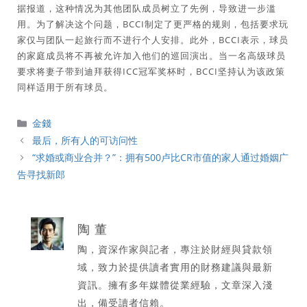
据报道，这种情况为其他团队成员树立了先例，导致进一步滥
用。为了解决这个问题，BCCI制定了更严格的规则，包括要求玩
家仅与团队一起旅行而不进行个人安排。此外，BCCI表示，球员
的家庭成员将不再被允许加入他们的巡回演出。当一名高级球员
要求将妻子带到迪拜获得ICC冠军奖杯时，BCCI坚持认为该政策
同样适用于所有球员。
分
金錢
類
最后，所有人的可访问性
“求婚或商业合并？”：拥有500卢比CR市值的家人通过婚姻广
告寻找新郎
陶 董
陶，資深作家與記者，專注於財經與貸款領
域，致力於提供讀者實用的財務建議與最新
資訊。擁有多年媒體從業經驗，文章深入淺
出，備受讀者信賴。