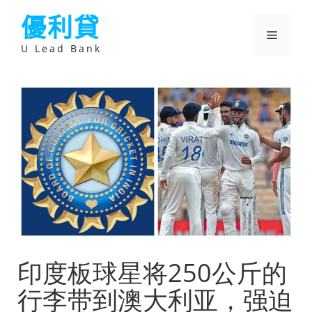
跳
優利貸
至
主
選
要
U Lead Bank
內
容
單
印度板球星将250公斤的
行李带到澳大利亚，强迫