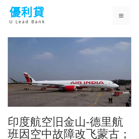
跳
優利貸
至
主
選
要
U Lead Bank
內
容
單
印度航空旧金山-德里航
班因空中故障改飞蒙古；