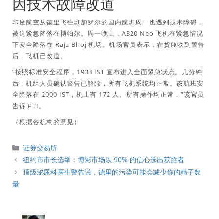
因技术故障改道
印度航空从德里飞往班加罗尔的国内航班周一也遇到技术障碍，
被迫紧急降落在博帕尔。周一晚上，A320 Neo 飞机在紧急情况
下安全降落在 Raja Bhoj 机场。机场官员表示，在货舱收到警告
后，飞机已改道。
“按照标准安全程序，1933 IST 宣布进入全面紧急状态。几分钟
后，机组人员确认警告已解除，所有飞机系统均正常。该航班安
全降落在 2000 IST，机上有 172 人。所有操作均正常，”该官员
告诉 PTI。
（根据各机构的意见）
分
证券交易所
類
纽约市市长选举：博彩市场以 90% 的信心选出获胜者
顶级泌尿科医生警告说，德里的污染可能会减少你的精子数
量