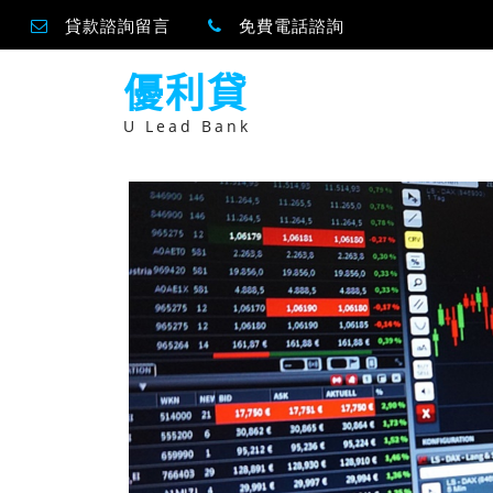
貸款諮詢留言
免費電話諮詢
跳
優利貸
至
主
要
U Lead Bank
內
容