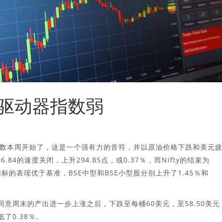
驱动器指数弱
数本周开始了，这是一个强有力的音符，并以原油价格下跌和美元
.84的速度关闭，上升294.85点，或0.37％，而Nifty的结束为
较宽的指标的表现优于基准，BSE中型和BSE小型股分别上升了1.45％和
同意周末的产出进一步上涨之后，下跌至每桶60美元，至58.50美元
了0.38％。