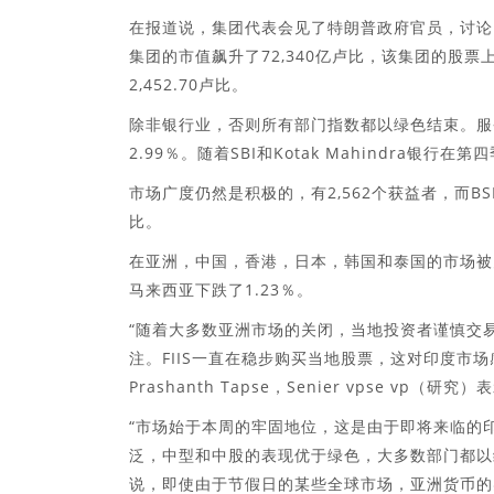
在报道说，集团代表会见了特朗普政府官员，讨论
集团的市值飙升了72,340亿卢比，该集团的股票上涨了
2,452.70卢比。
除非银行业，否则所有部门指数都以绿色结束。服
2.99％。随着SBI和Kotak Mahindra
市场广度仍然是积极的，有2,562个获益者，而B
比。
在亚洲，中国，香港，日本，韩国和泰国的市场被
马来西亚下跌了1.23％。
“随着大多数亚洲市场的关闭，当地投资者谨慎交
注。FIIS一直在稳步购买当地股票，这对印度市
Prashanth Tapse，Senier vpse vp
“市场始于本周的牢固地位，这是由于即将来临的印
泛，中型和中股的表现优于绿色，大多数部门都以绿色结束，
说，即使由于节假日的某些全球市场，亚洲货币的