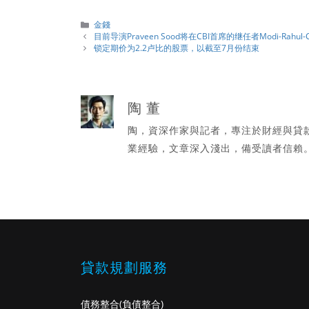
分
金錢
類
目前导演Praveen Sood将在CBI首席的继任者Modi-Rahul
锁定期价为2.2卢比的股票，以截至7月份结束
陶 董
陶，資深作家與記者，專注於財經與貸
業經驗，文章深入淺出，備受讀者信賴
貸款規劃服務
債務整合
(負債整合)