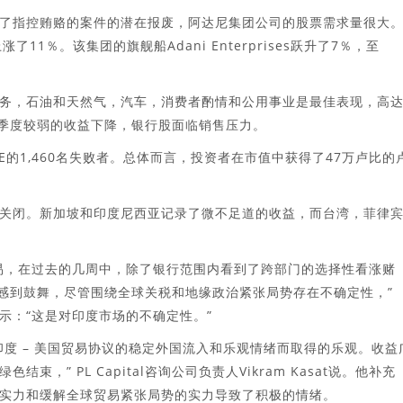
了指控贿赂的案件的潜在报废，阿达尼集团公司的股票需求量很大
11％。该集团的旗舰船Adani Enterprises跃升了7％，至
务，石油和天然气，汽车，消费者酌情和公用事业是最佳表现，高
银行在第四季度较弱的收益下降，银行股面临销售压力。
SE的1,460名失败者。总体而言，投资者在市值中获得了47万卢比的
关闭。新加坡和印度尼西亚记录了微不足道的收益，而台湾，菲律
易，在过去的几周中，除了银行范围内看到了跨部门的选择性看涨赌
场感到鼓舞，尽管围绕全球关税和地缘政治紧张局势存在不确定性，”
（研究）表示：“这是对印度市场的不确定性。”
度 – 美国贸易协议的稳定外国流入和乐观情绪而取得的乐观。收益
” PL Capital咨询公司负责人Vikram Kasat说。他补充
实力和缓解全球贸易紧张局势的实力导致了积极的情绪。