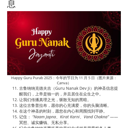
息
Happy Guru Purab 2025：今年的节日为 11 月 5 日（图片来源：
Canva）
古鲁纳纳克德夫吉（Guru Nanak Dev Ji）的神圣信息提
醒我们，上帝是独一的，并且居住在众生之中。
让我们传播真理之光，驱散无知的黑暗。
这位古鲁普拉布，愿你的心充满爱，你的头脑清晰。
在这个神圣的时刻，愿您在内心和周围找到平静。
记住：
“Naam Japna、Kirat Karni、Vand Chakna”
——
冥想、诚实赚钱、无私分享。