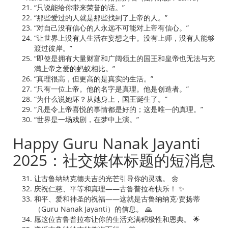
“只说能给你带来荣誉的话。”
“那些爱过的人就是那些找到了上帝的人。”
“对自己没有信心的人永远不可能对上帝有信心。”
“让世界上没有人生活在妄想之中。没有上师，没有人能够
渡过彼岸。”
“即使是拥有大量财富和广阔领土的国王和皇帝也无法与充
满上帝之爱的蚂蚁相比。”
“真理很高，但更高的是真实的生活。”
“只有一位上帝。他的名字是真理。他是创造者。”
“为什么说她坏？从她身上，国王诞生了。”
“凡是令上帝喜悦的事情都是好的；这是唯一的真理。”
“世界是一场戏剧，在梦中上演。”
Happy Guru Nanak Jayanti
2025：社交媒体标题的短消息
让古鲁纳纳克德夫吉的光芒引导你的灵魂。 🌼
庆祝仁慈、平等和真理——古鲁普拉布快乐！ ✨
和平、爱和神圣的祝福——这就是古鲁纳纳克·贾扬蒂
（Guru Nanak Jayanti）的信息。 🙏
愿这位古鲁普拉布让你的生活充满积极性和恩典。 🌟