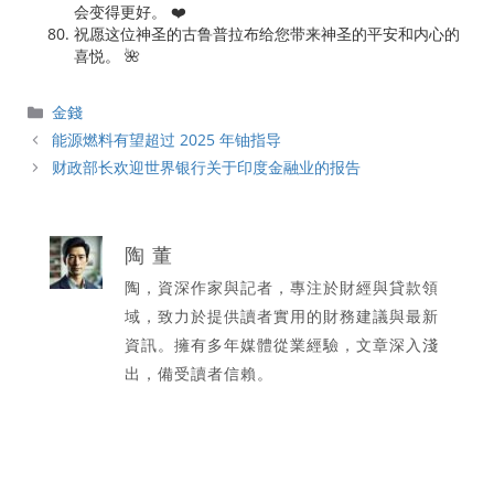
会变得更好。 ❤️
祝愿这位神圣的古鲁普拉布给您带来神圣的平安和内心的
喜悦。 🌺
分
金錢
類
能源燃料有望超过 2025 年铀指导
财政部长欢迎世界银行关于印度金融业的报告
陶 董
陶，資深作家與記者，專注於財經與貸款領
域，致力於提供讀者實用的財務建議與最新
資訊。擁有多年媒體從業經驗，文章深入淺
出，備受讀者信賴。