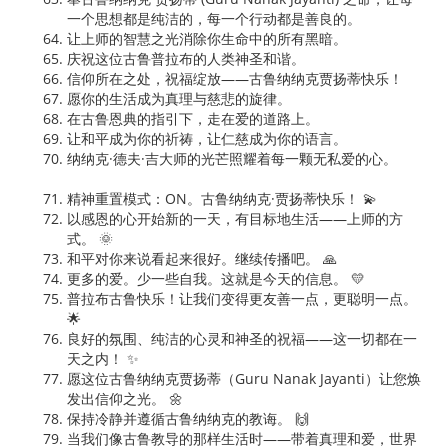
一个思想都是纯洁的，每一个行动都是善良的。
让上师的智慧之光消除你生命中的所有黑暗。
庆祝这位古鲁普拉布的人类神圣和谐。
信仰所在之处，祝福绽放——古鲁纳纳克贾扬蒂快乐！
愿你的生活成为真理与慈悲的旋律。
在古鲁恩典的指引下，走在爱的道路上。
让和平成为你的祈祷，让仁慈成为你的语言。
纳纳克·德夫·吉大师的光芒照耀着每一颗无私爱的心。
精神重置模式：ON。古鲁纳纳克·贾扬蒂快乐！ 💫
以感恩的心开始新的一天，有目标地生活——上师的方
式。 🌞
和平对你来说看起来很好。继续传播吧。 🙏
更多的爱。少一些自我。这就是今天的信息。 💛
普拉布古鲁快乐！让我们变得更友善一点，更聪明一点。
🌟
良好的氛围、纯洁的心灵和神圣的祝福——这一切都在一
天之内！ ✨
愿这位古鲁纳纳克贾扬蒂（Guru Nanak Jayanti）让您焕
发出信仰之光。 🌼
保持冷静并遵循古鲁纳纳克的教诲。 🙌
当我们像古鲁教导的那样生活时——带着真理和爱，世界