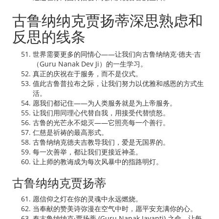
古鲁纳纳克贾扬蒂深思熟虑和
反思的线条
世界需要更多的同情心——让我们向古鲁纳纳克·德夫·吉
（Guru Nanak Dev Ji）的一生学习。
真正的庆祝在于服务，而不是仪式。
值此古鲁普拉布之际，让我们努力以优雅和感恩的方式生
活。
愿我们都记住——为人类服务就是为上帝服务。
让我们用同理心代替自我，用接受代替愤怒。
古鲁的光芒永不熄灭——它照亮每一个善行。
仁慈是祈祷的最高形式。
古鲁纳纳克德夫吉教导我们，爱是无国界的。
每一次善举，都让我们更接近神圣。
让上师的教诲成为每次风暴中的指路明灯。
古鲁纳纳克贾扬蒂
愿信仰之灯在你的灵魂中永远燃烧。
当奉献的赞美诗弥漫在空气中时，愿平安充满你的心。
奉古鲁纳纳克·贾扬蒂 (Guru Nanak Jayanti) 之命，让每