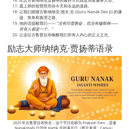
纪念古鲁纳纳克贾扬蒂的最好方式就是用爱服务人类。
愿上师的智慧照亮你今天和永远的道路。
让我们跟随古鲁纳纳克·德夫·吉 (Guru Nanak Dev Ji) 的谦
逊、简单和真理之路。
他的话提醒我们——
“没有印度教徒，也没有穆斯林——
所有人都是一个。”
让这位古鲁普拉布唤醒我们所有人内心的正义之光。
励志大师纳纳克·贾扬蒂语录
2025 年古鲁普拉布快乐：这个节日也称为 Prakash Parv，适逢
Nanakshahi 日历中 Kartik 月的满月日（图片来源：Canva）