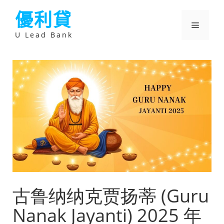
跳
優利貸
至
主
選
要
U Lead Bank
內
容
單
古鲁纳纳克贾扬蒂 (Guru
Nanak Jayanti) 2025 年