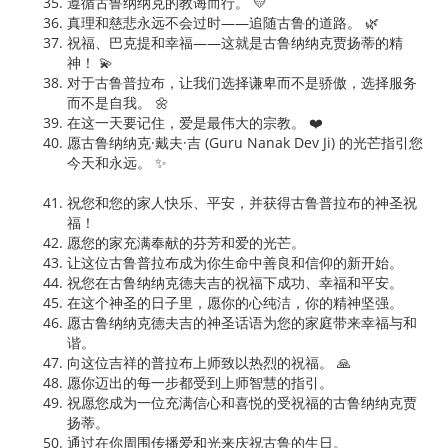
遵循古鲁纳纳克的教诲而行。 💛
真理和慈悲永远不会过时——追随古鲁的道路。 🌿
祝福、巴克提和幸福——这就是古鲁纳纳克贾扬蒂的精
神！ 💫
对于古鲁普拉布，让我们选择谦卑而不是骄傲，选择服务
而不是自我。 🌼
在这一天要记住，爱是最伟大的宗教。 ❤️
愿古鲁纳纳克·戴夫·吉 (Guru Nanak Dev Ji) 的光芒指引您
今天和永远。 ✨
祝您和您的家人快乐、平安，并获得古鲁普拉布的神圣祝
福！
愿您的家充满奉献的芬芳和爱的光芒。
让这位古鲁普拉布成为你生命中善良和信仰的新开始。
祝您在古鲁纳纳克德夫吉的祝福下成功、幸福和平安。
在这个神圣的日子里，愿你的心纯洁，你的精神坚强。
愿古鲁纳纳克德夫吉的神圣话语为您的家庭带来幸福与和
谐。
向这位吉祥的普拉布上师致以热烈的祝福。 🙏
愿你迈出的每一步都受到上师智慧的指引。
祝愿您成为一位充满信心和喜悦的受祝福的古鲁纳纳克贾
扬蒂。
通过在你周围传播爱和光来庆祝古鲁的生日。