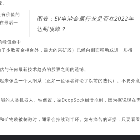
元。
球最有价值的
图表：EV电池金属行业是否在2022年
，在最后一
达到顶峰？
的峰值命中
（除了少数黄金柜台外，最大的采矿股）已经向侧面移动或进一步撤
估与任何最新技术趋势的股票之间的遗憾。
看起来像是一个太阳系（正如一位读者评论了以前的迭代）。不要介
可能的人类机器人。铀倒置，被DeepSeek崩溃拖到，因为据说现在
和矿物质被刺激时，通常会持续到半环。如有痛苦的证据，只要看