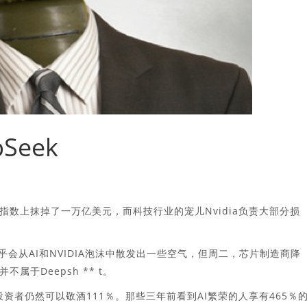
Seek
指数上抹掉了一万亿美元，而科技行业的宠儿Nvidia负责大部分损
似乎会从AI和NVIDIA泡沫中散发出一些空气，但周二，芯片制造商降
属于Deepsh ** t。
投资者仍然可以敬酒111％。那些三年前看到AI繁荣的人享有465％