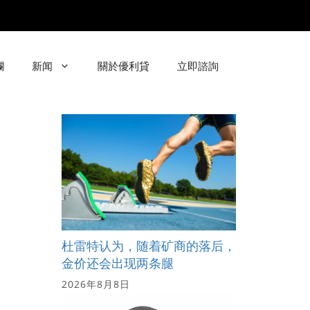
欄
新闻
關於優利貸
立即諮詢
杜雷特认为，随着矿商的落后，
金价还会出现两条腿
2026年8月8日