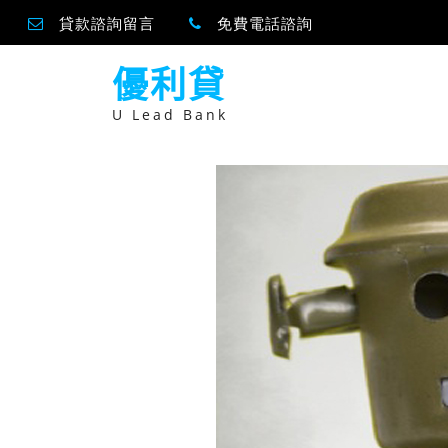
貸款諮詢留言
免費電話諮詢
跳
優利貸
至
主
要
U Lead Bank
內
容