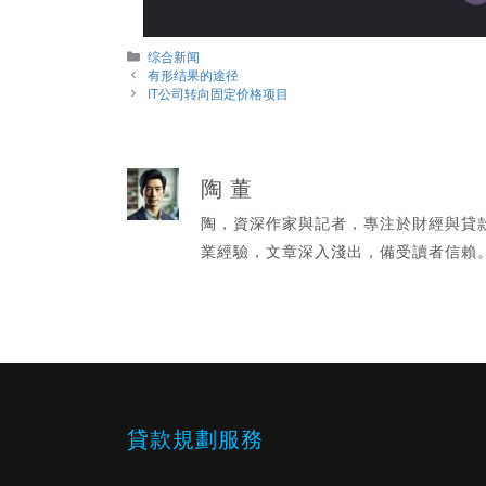
分
综合新闻
類
有形结果的途径
IT公司转向固定价格项目
陶 董
陶，資深作家與記者，專注於財經與貸
業經驗，文章深入淺出，備受讀者信賴
貸款規劃服務