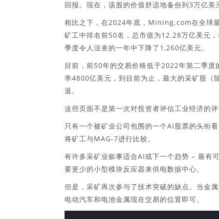
回报。现在，该股的价值舒适地备份到3万亿美
相比之下，在2024年底，Mining.com在全
矿工中排名前50名，总市值为12.28万亿美元
季度令人沮丧的一年中下降了1,260亿美元。
目前，前50年的交易价格低于2022年第二季度
率4800亿美元，到目前为止，最大的采矿股
退。
这些页面不是第一次对投资者评估工业经济的评
只有一个被矿业公司包围的一个AI股票的头衔
将矿工与MAG-7进行比较。
有许多采矿业叙事适合AI或下一个趋势 – 最有
要更少的小型模块反应器来供电数据中心。
但是，采矿再次参与了技术突破的缺点。当金属
电动汽车和电池金属现在交易的位置即可。