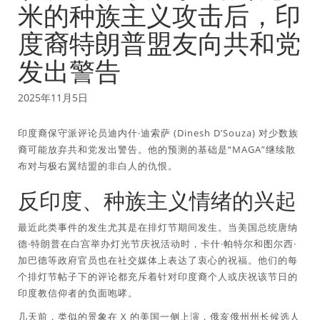
米的种族主义攻击后，印
度裔特朗普盟友向共和党
发出警告
2025年11月5日
印度裔保守派评论员迪内什·迪索萨 (Dinesh D’Souza) 对少数族
裔可能放弃共和党发出警告。他的预测的基础是“MAGA”继续散
布对与极右翼结盟的非白人的仇恨。
反印度、种族主义情绪的兴起
最近此类事件的发生尤其是在排灯节期间发生。当美国总统唐纳
德·特朗普在白宫举办灯光节庆祝活动时，卡什·帕特尔和图尔西·
加巴德等政府官员也在社交媒体上表达了衷心的祝福。他们的每
个排灯节帖子下的评论都充斥着针对印度裔个人或庆祝该节日的
印度教信仰者的负面咆哮。
几天前，类似的景象在 X 的美国一侧上演，俄亥俄州州长候选人