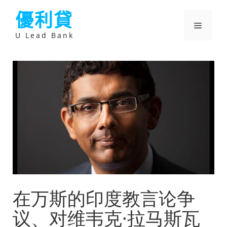
跳
優利貸
至
主
選
要
U Lead Bank
內
容
單
在万斯的印度教言论争
议、对维韦克·拉马斯瓦