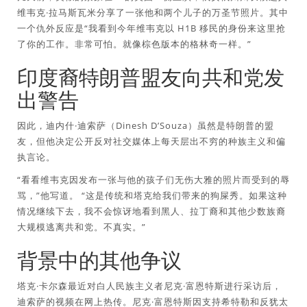
维韦克·拉马斯瓦米分享了一张他和两个儿子的万圣节照片。其中
一个仇外反应是“我看到今年维韦克以 H1B 移民的身份来这里抢
了你的工作。非常可怕。就像棕色版本的格林奇一样。”
印度裔特朗普盟友向共和党发
出警告
因此，迪内什·迪索萨（Dinesh D’Souza）虽然是特朗普的盟
友，但他决定公开反对社交媒体上每天层出不穷的种族主义和偏
执言论。
“看看维韦克因发布一张与他的孩子们无伤大雅的照片而受到的辱
骂，”他写道。 “这是传统和塔克给我们带来的狗屎秀。如果这种
情况继续下去，我不会惊讶地看到黑人、拉丁裔和其他少数族裔
大规模逃离共和党。不真实。”
背景中的其他争议
塔克·卡尔森最近对白人民族主义者尼克·富恩特斯进行采访后，
迪索萨的视频在网上热传。尼克·富恩特斯因支持希特勒和反犹太