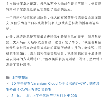
主义情绪而臭名昭著。虽然这两个人物对争议并不陌生，但富恩
特斯和卡尔森最近的互动加剧了激烈的反应。
一个特别不容错过的回应是，强大的右翼智库传统基金会主席凯
文·罗伯茨为这位前福克斯新闻名人接受富恩特斯的播客邀请辩
护。
此外，就连副总统万斯最近也暗示他希望自己的妻子、印度教徒
第二夫人乌莎·万斯皈依基督教，这也引发了争议。 “我是否希望
她最终会被我在教堂里被感动的事情所感动？是的，老实说，我
确实希望如此，因为我相信基督教福音，我希望我的妻子最终也
会以同样的方式看待它，”他在美国转折点活动上说道，然后对 X
发表了某种澄清。
分
证券交易所
類
ED 突击搜查 Varanium Cloud 位于孟买的办公室，调查涉
案价值 4 亿卢比的 IPO 欺诈案
Shriram Life 上半年优质产品系列上涨 20%