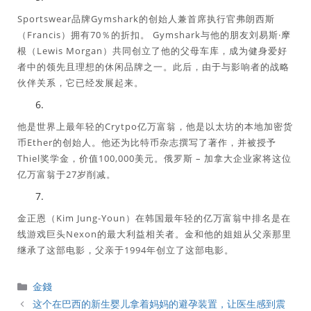
Sportswear品牌Gymshark的创始人兼首席执行官弗朗西斯
（Francis）拥有70％的折扣。 Gymshark与他的朋友刘易斯·摩
根（Lewis Morgan）共同创立了他的父母车库，成为健身爱好
者中的领先且理想的休闲品牌之一。此后，由于与影响者的战略
伙伴关系，它已经发展起来。
他是世界上最年轻的Crytpo亿万富翁，他是以太坊的本地加密货
币Ether的创始人。他还为比特币杂志撰写了著作，并被授予
Thiel奖学金，价值100,000美元。俄罗斯 – 加拿大企业家将这位
亿万富翁于27岁削减。
金正恩（Kim Jung-Youn）在韩国最年轻的亿万富翁中排名是在
线游戏巨头Nexon的最大利益相关者。金和他的姐姐从父亲那里
继承了这部电影，父亲于1994年创立了这部电影。
分
金錢
類
这个在巴西的新生婴儿拿着妈妈的避孕装置，让医生感到震