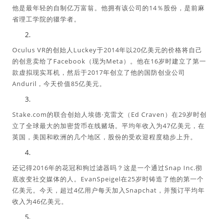
他是最年轻的自制亿万富翁。他拥有该公司的14％股份，是前麻
省理工学院的辍学者。
Oculus VR的创始人Luckey于2014年以20亿美元的价格将自己
的创意卖给了Facebook（现为Meta）。他在16岁时建立了第一
款虚拟现实耳机，然后于2017年创立了他的国防创业公司
Anduril，今天价值85亿美元。
Stake.com的联合创始人埃德·克雷文（Ed Craven）在29岁时创
立了全球最大的加密货币在线赌场。平均年收入为47亿美元，在
英国，美国和欧洲的几个地区，股份的受欢迎程度稳步上升。
还记得2016年的花冠和狗过滤器吗？这是一个通过Snap Inc.彻
底改变社交媒体的人。EvanSpeigel在25岁时铸造了他的第一个
亿美元。今天，超过4亿用户每天加入Snapchat，并预订平均年
收入为46亿美元。