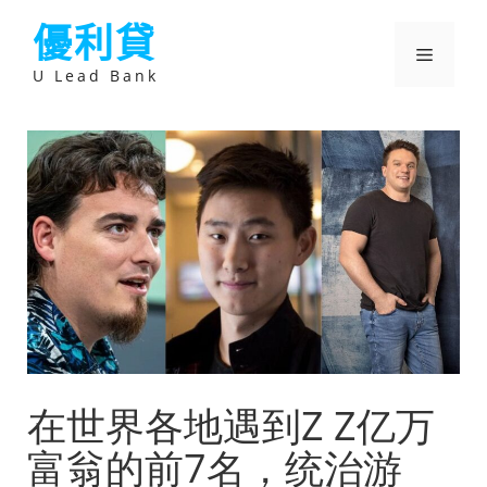
跳
優利貸
至
主
選
要
U Lead Bank
內
容
單
在世界各地遇到Z Z亿万
富翁的前7名，统治游