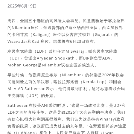
2025年6月19日
周四，全国五个选区的高风险大会再见。民意测验始于喀拉拉邦
的Nilambur座位，旁遮普邦的卢迪亚纳西部座位，西孟加拉邦
的卡利甘杰（Kaliganj）座位以及古吉拉特邦（Gujarat）的
Visavadar和Kadi座位。结果将在6月23日宣布。
左民主党阵线（LDF）曾担任过M Swaraj，联合民主党阵线
（UDF）曾派出Aryadan Shoukath，而BJP则负责ADV。
Mohan George是Nilambur议会选区的候选人。
早些时候，他强调尼兰布尔（Nilambur）的补选是2026年议会
民意测验之前的半决赛，喀拉拉邦洛普（Kerala Lop）和国会
MLA VD Satheesan表示，他们将取得胜利，这将标志着联合民
主党阵线（UDF）的开始。
Satheesan在接受ANI采访时说：“这是一场政治比赛，是UDF和
LDF之间的直接斗争。这是导致2026年大会选举的半决赛，我们
有信心以很大的利润赢得胜利。我们认为这是持有Pinarayi政府
负责的政府，该政府已成为过去的九年级。”在旁遮普邦的卢迪亚
纳（Ludhiana）座位上，人民党已将吉万·古普塔（Jiwan