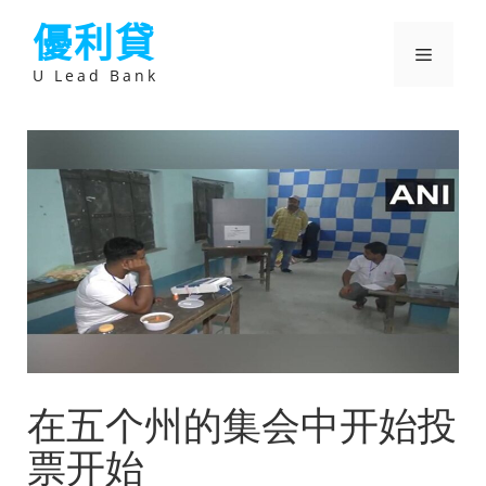
跳
優利貸
至
主
選
要
U Lead Bank
內
容
單
在五个州的集会中开始投
票开始