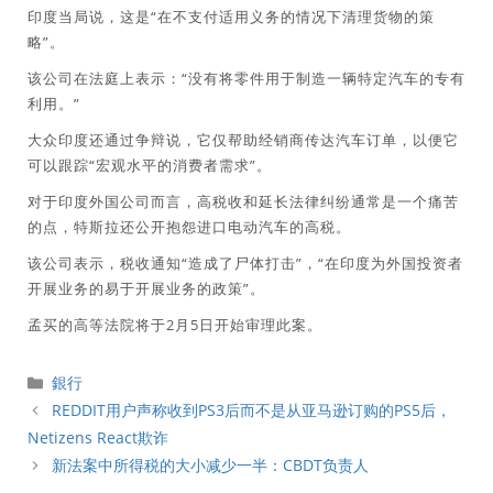
印度当局说，这是“在不支付适用义务的情况下清理货物的策
略”。
该公司在法庭上表示：“没有将零件用于制造一辆特定汽车的专有
利用。”
大众印度还通过争辩说，它仅帮助经销商传达汽车订单，以便它
可以跟踪“宏观水平的消费者需求”。
对于印度外国公司而言，高税收和延长法律纠纷通常是一个痛苦
的点，特斯拉还公开抱怨进口电动汽车的高税。
该公司表示，税收通知“造成了尸体打击”，“在印度为外国投资者
开展业务的易于开展业务的政策”。
孟买的高等法院将于2月5日开始审理此案。
分
銀行
類
REDDIT用户声称收到PS3后而不是从亚马逊订购的PS5后，
Netizens React欺诈
新法案中所得税的大小减少一半：CBDT负责人