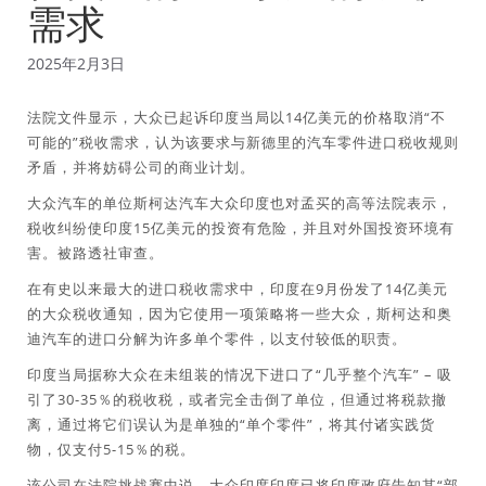
需求
2025年2月3日
法院文件显示，大众已起诉印度当局以14亿美元的价格取消“不
可能的”税收需求，认为该要求与新德里的汽车零件进口税收规则
矛盾，并将妨碍公司的商业计划。
大众汽车的单位斯柯达汽车大众印度也对孟买的高等法院表示，
税收纠纷使印度15亿美元的投资有危险，并且对外国投资环境有
害。被路透社审查。
在有史以来最大的进口税收需求中，印度在9月份发了14亿美元
的大众税收通知，因为它使用一项策略将一些大众，斯柯达和奥
迪汽车的进口分解为许多单个零件，以支付较低的职责。
印度当局据称大众在未组装的情况下进口了“几乎整个汽车” – 吸
引了30-35％的税收税，或者完全击倒了单位，但通过将税款撤
离，通过将它们误认为是单独的“单个零件”，将其付诸实践货
物，仅支付5-15％的税。
该公司在法院挑战赛中说，大众印度印度已将印度政府告知其“部