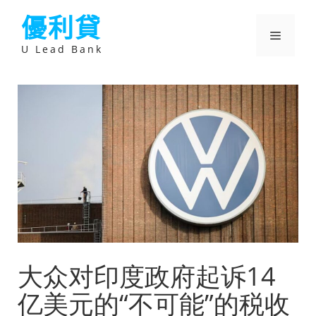
跳
優利貸
至
主
選
要
U Lead Bank
內
容
單
大众对印度政府起诉14
亿美元的“不可能”的税收