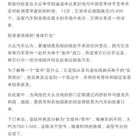
税收纠纷是在大众争夺削减成本以更好地与中国竞争对手竞争并
应对欧洲需求疲软的时候。 12月，它宣布在德国裁员35,000
个。这家汽车制造商在最大的市场中表示，它将出售其一些业
务。
投资者情绪的“身体打击”
大众汽车认为，要缴纳更高税的税款不承担任何责任，因为它没
有将汽车零件一起作为单个“套件”进口，而是将它们分开运送，
将它们与一些当地组件结合起来以制造汽车。
为了解释一个“套件”是什么，它是指从亚马逊在线购买椅子的“实
用类比”，然后将其运送到一个装运中，并用所有零件和固定装置
来组装家具。
在此案中，当局指控大众当地的部门定期通过内部软件与捷克共
和国，德国，墨西哥和其他国家的供应商联系为汽车的批量订
单。
下订单后，该软件将其分解为“主组件/零件”，每辆车的不同，大
约为700-1,500，这取决于型号，随着时间的推移，该型号分别
运送了。