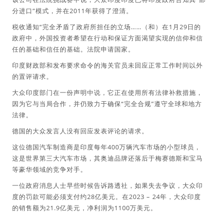
分进口”模式，并在2011年获得了澄清。
税收通知“完全矛盾了政府所担任的立场……（和）在1月29日的
政府中，外国投资者希望在行动和保证方面渴望实现的信仰和信
任的基础和信任的基础。法院申请国家。
印度财政部和发布要求命令的海关官员未回应正常工作时间以外
的置评请求。
大众印度部门在一份声明中说，它正在使用所有法律补救措施，
因为它与当局合作，并仍致力于确保“完全合规”遵守全球和地方
法律。
德国的大众发言人没有回应发表评论的请求。
这位德国汽车制造商是印度每年400万辆汽车市场的小型球员，
这是世界第三大汽车市场，其奥迪品牌还落后于梅赛德斯和宝马
等豪华领域的竞争对手。
一位政府消息人士早些时候告诉路透社，如果失去争议，大众印
度的罚款可能必须支付约28亿美元。在2023 – 24年，大众印度
的销售额为21.9亿美元，净利润为1100万美元。